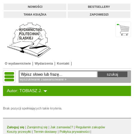
NOWOŚCI
BESTSELLERY
TANIA KSIĄŻKA
ZAPOWIEDZI
O wydawnictwie
Wydarzenia
Kontakt
wyszukiwanie zaawansowane »
Autor: TOBIASZ J.
Brak pozycji spełniających takie kryteria.
Zaloguj się
|
Zarejestruj się
|
Jak zamawiać?
|
Regulamin zakupów
Koszty przesyłki
|
Termin dostawy
|
Polityka prywatności
|