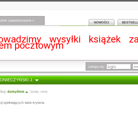
wanie zaawansowane »
NOWOŚCI
BESTSEL
owadzimy wysyłki książek z
iem pocztowym
zaloguj się:
KONIECZYŃSKI J.
dług:
domyślnie
,
tytułu
,
ceny
i spełniających takie kryteria.