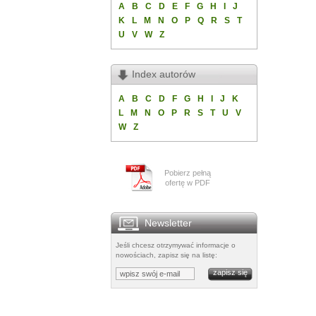
A
B
C
D
E
F
G
H
I
J
K
L
M
N
O
P
Q
R
S
T
U
V
W
Z
Index autorów
A
B
C
D
F
G
H
I
J
K
L
M
N
O
P
R
S
T
U
V
W
Z
Pobierz pełną
ofertę w PDF
Newsletter
Jeśli chcesz otrzymywać informacje o
nowościach, zapisz się na listę: