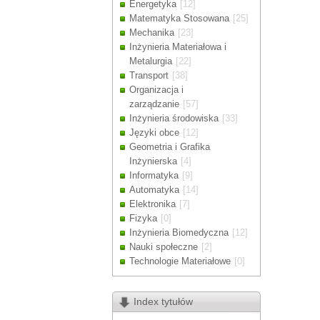
Energetyka
[12]
Drodzy Klienc
Matematyka Stosowana
[25]
Ze względu n
Mechanika
[23]
zamówienia m
Inżynieria Materiałowa i
Dziękujemy z
Metalurgia
[22]
Transport
[38]
Organizacja i
zarządzanie
[57]
Inżynieria środowiska
[33]
Języki obce
[12]
Geometria i Grafika
Inżynierska
[4]
Informatyka
[9]
Automatyka
[14]
Elektronika
[7]
Fizyka
[0]
Inżynieria Biomedyczna
[12]
Nauki społeczne
[2]
Technologie Materiałowe
[0]
Index tytułów