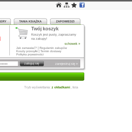
LERY
TANIA KSIĄŻKA
ZAPOWIEDZI
Twój koszyk
a
Koszyk jest pusty, zapraszamy
na zakupy!
schowek »
|
Jak zamawiać?
Regulamin zakupów
|
Koszty przesyłki
Termin dostawy
Polityka prywatności
zarejestruj się »
Tryb wyświetlania:
z okładkami
,
lista