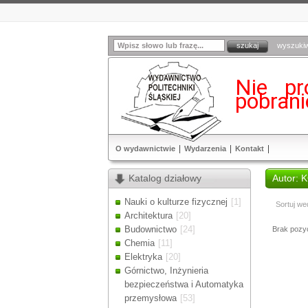
wyszuki
Nie pr
pobran
O wydawnictwie
Wydarzenia
Kontakt
Katalog działowy
Autor: 
Nauki o kulturze fizycznej
[1]
Sortuj we
Architektura
[20]
Budownictwo
[24]
Brak pozycj
Chemia
[11]
Elektryka
[20]
Górnictwo, Inżynieria
bezpieczeństwa i Automatyka
przemysłowa
[53]