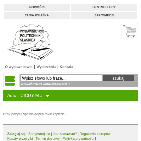
NOWOŚCI
BESTSELLERY
TANIA KSIĄŻKA
ZAPOWIEDZI
O wydawnictwie
Wydarzenia
Kontakt
wyszukiwanie zaawansowane »
Autor: CICHY M.J.
Brak pozycji spełniających takie kryteria.
Zaloguj się
|
Zarejestruj się
|
Jak zamawiać?
|
Regulamin zakupów
Koszty przesyłki
|
Termin dostawy
|
Polityka prywatności
|