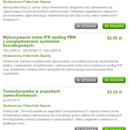
Wydawnictwo Politechniki Śląskiej
Monografia dotyczy oceny stanu infrastruktury drogowej oraz planowania tras
zapewniających wysoki komfort podróżowania. Obejmuje zagadnienia związane z
opracowaniem, algorytmizacją i implementacją narzędzi oceny stanu nawierzchni
drogowych....
Wykonywanie lotów IFR według PBN
52.50 zł
z uwzględnieniem systemów
bezzałogowych.
FELLNER A.
,
JAFERNIK H.
,
FELLNER R.
Wydawnictwo Politechniki Śląskiej
Podręcznik stanowi kompleksowe opracowanie, przydatne podczas doskonalenia
wiedzy o planowaniu, projektowaniu i wykonywaniu lotów przyrządowych według IFR
oraz dodatkowo zawiera dane niezbędne do operacyjnego wykonywania lotów
systemami...
Termodynamika w pojazdach
23.10 zł
samochodowych.
GUSTOF P.
Wydawnictwo Politechniki Śląskiej
Podręcznik „Termodynamika w pojazdach samochodowych” stanowi nowoczesne
kompendium wiedzy adresowane do szerokiego grona odbiorców zainteresowanych
termodynamiką wykorzystywaną w samochodach. Wiele zagadnień zawartych w
publikacji może...