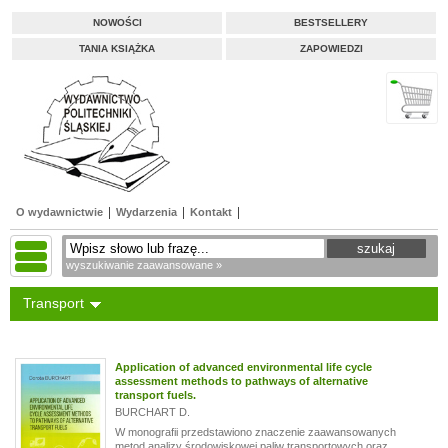
NOWOŚCI
BESTSELLERY
TANIA KSIĄŻKA
ZAPOWIEDZI
O wydawnictwie
Wydarzenia
Kontakt
wyszukiwanie zaawansowane »
Transport
Application of advanced environmental life cycle
assessment methods to pathways of alternative
transport fuels.
BURCHART D.
W monografii przedstawiono znaczenie zaawansowanych
metod analizy środowiskowej paliw transportowych oraz