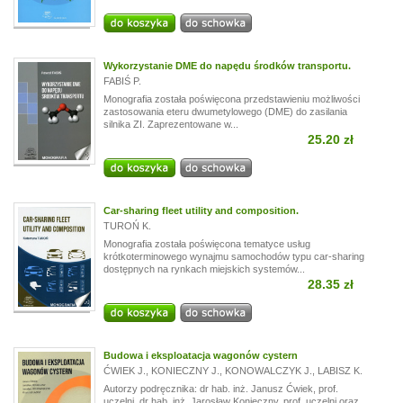
Wykorzystanie DME do napędu środków transportu.
FABIŚ P.
Monografia została poświęcona przedstawieniu możliwości
zastosowania eteru dwumetylowego (DME) do zasilania
silnika ZI. Zaprezentowane w...
25.20 zł
Car-sharing fleet utility and composition.
TUROŃ K.
Monografia została poświęcona tematyce usług
krótkoterminowego wynajmu samochodów typu car-sharing
dostępnych na rynkach miejskich systemów...
28.35 zł
Budowa i eksploatacja wagonów cystern
ĆWIEK J.
,
KONIECZNY J.
,
KONOWALCZYK J.
,
LABISZ K.
Autorzy podręcznika: dr hab. inż. Janusz Ćwiek, prof.
uczelni, dr hab. inż. Jarosław Konieczny, prof. uczelni oraz