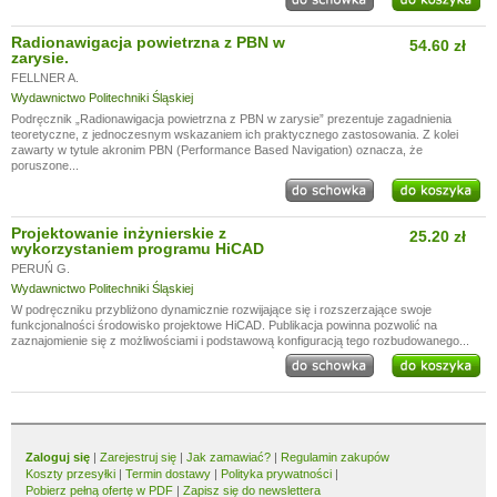
Radionawigacja powietrzna z PBN w
54.60 zł
zarysie.
FELLNER A.
Wydawnictwo Politechniki Śląskiej
Podręcznik „Radionawigacja powietrzna z PBN w zarysie” prezentuje zagadnienia
teoretyczne, z jednoczesnym wskazaniem ich praktycznego zastosowania. Z kolei
zawarty w tytule akronim PBN (Performance Based Navigation) oznacza, że
poruszone...
Projektowanie inżynierskie z
25.20 zł
wykorzystaniem programu HiCAD
PERUŃ G.
Wydawnictwo Politechniki Śląskiej
W podręczniku przybliżono dynamicznie rozwijające się i rozszerzające swoje
funkcjonalności środowisko projektowe HiCAD. Publikacja powinna pozwolić na
zaznajomienie się z możliwościami i podstawową konfiguracją tego rozbudowanego...
Zaloguj się
|
Zarejestruj się
|
Jak zamawiać?
|
Regulamin zakupów
Koszty przesyłki
|
Termin dostawy
|
Polityka prywatności
|
Pobierz pełną ofertę w PDF
|
Zapisz się do newslettera