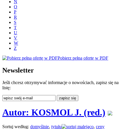
N
O
P
R
S
T
U
V
W
Z
Pobierz pełną ofertę w PDF
Newsletter
Jeśli chcesz otrzymywać informacje o nowościach, zapisz się na
listę:
Autor: KOSMOL J. (red.)
Sortuj według:
domyślnie
,
tytułu
,
ceny