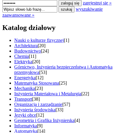
zarejestruj się »
wyszukiwanie
zaawansowane »
Katalog działowy
Nauki o kulturze fizycznej
[1]
Architektura
[20]
Budownictwo
[24]
Chemia
[11]
Elektryka
[20]
Górnictwo, Inżynieria bezpieczeństwa i Automatyka
przemysłowa
[53]
Energetyka
[12]
Matematyka Stosowana
[25]
Mechanika
[23]
Inżynieria Materiałowa i Metalurgia
[22]
Transport
[38]
Organizacja i zarządzanie
[57]
Inżynieria środowiska
[33]
Języki obce
[12]
Geometria i Grafika Inżynierska
[4]
Informatyka
[9]
Automatyka
[14]