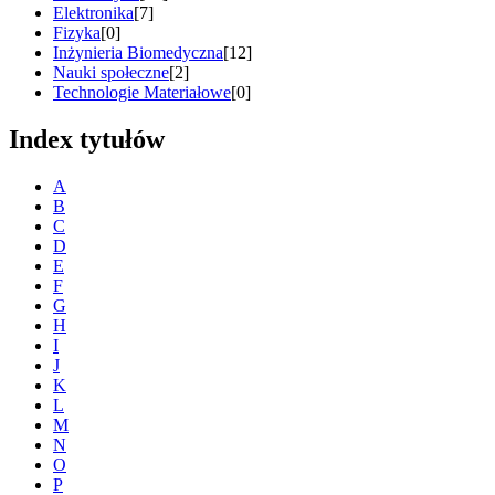
Elektronika
[7]
Fizyka
[0]
Inżynieria Biomedyczna
[12]
Nauki społeczne
[2]
Technologie Materiałowe
[0]
Index tytułów
A
B
C
D
E
F
G
H
I
J
K
L
M
N
O
P