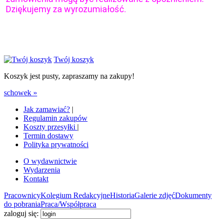
Dziękujemy za wyrozumiałość.
Twój koszyk
Koszyk jest pusty, zapraszamy na zakupy!
schowek »
Jak zamawiać?
|
Regulamin zakupów
Koszty przesyłki
|
Termin dostawy
Polityka prywatności
O wydawnictwie
Wydarzenia
Kontakt
Pracownicy
Kolegium Redakcyjne
Historia
Galerie zdjęć
Dokumenty
do pobrania
Praca/Współpraca
zaloguj się: