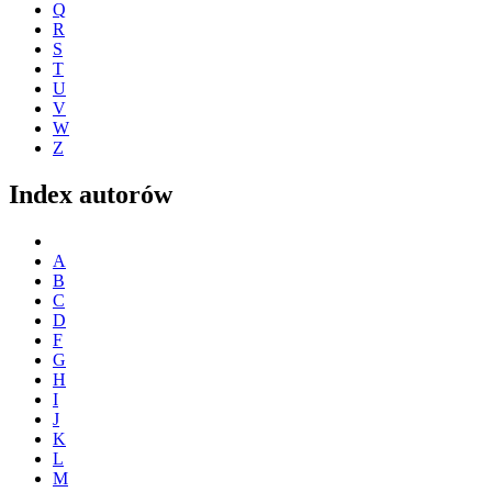
Q
R
S
T
U
V
W
Z
Index autorów
A
B
C
D
F
G
H
I
J
K
L
M