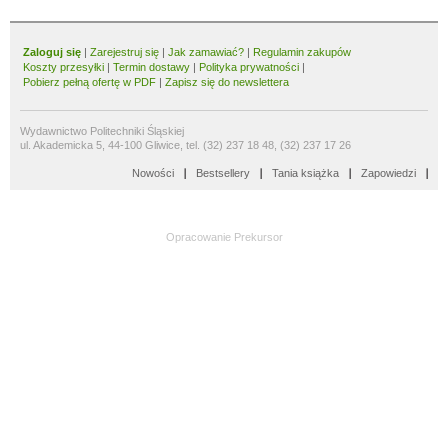
Zaloguj się
|
Zarejestruj się
|
Jak zamawiać?
|
Regulamin zakupów
Koszty przesyłki
|
Termin dostawy
|
Polityka prywatności
|
Pobierz pełną ofertę w PDF
|
Zapisz się do newslettera
Wydawnictwo Politechniki Śląskiej
ul. Akademicka 5, 44-100 Gliwice, tel. (32) 237 18 48, (32) 237 17 26
Nowości
Bestsellery
Tania książka
Zapowiedzi
Opracowanie
Prekursor