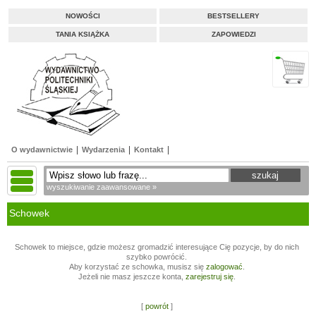
NOWOŚCI
BESTSELLERY
TANIA KSIĄŻKA
ZAPOWIEDZI
O wydawnictwie
Wydarzenia
Kontakt
wyszukiwanie zaawansowane »
Schowek
Schowek to miejsce, gdzie możesz gromadzić interesujące Cię pozycje, by do nich
szybko powrócić.
Aby korzystać ze schowka, musisz się
zalogować
.
Jeżeli nie masz jeszcze konta,
zarejestruj się
.
[
powrót
]