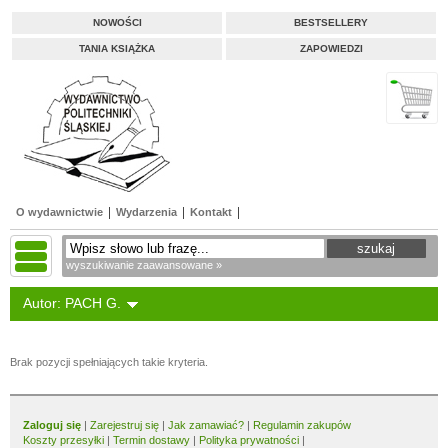
NOWOŚCI
BESTSELLERY
TANIA KSIĄŻKA
ZAPOWIEDZI
O wydawnictwie
Wydarzenia
Kontakt
wyszukiwanie zaawansowane »
Autor: PACH G.
Brak pozycji spełniających takie kryteria.
Zaloguj się
|
Zarejestruj się
|
Jak zamawiać?
|
Regulamin zakupów
Koszty przesyłki
|
Termin dostawy
|
Polityka prywatności
|