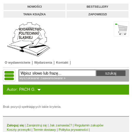
NOWOŚCI
BESTSELLERY
TANIA KSIĄŻKA
ZAPOWIEDZI
O wydawnictwie
Wydarzenia
Kontakt
wyszukiwanie zaawansowane »
Autor: PACH G.
Brak pozycji spełniających takie kryteria.
Zaloguj się
|
Zarejestruj się
|
Jak zamawiać?
|
Regulamin zakupów
Koszty przesyłki
|
Termin dostawy
|
Polityka prywatności
|