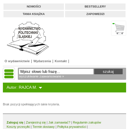
NOWOŚCI
BESTSELLERY
TANIA KSIĄŻKA
ZAPOWIEDZI
O wydawnictwie
Wydarzenia
Kontakt
wyszukiwanie zaawansowane »
Autor: RAJCA M.
Brak pozycji spełniających takie kryteria.
Zaloguj się
|
Zarejestruj się
|
Jak zamawiać?
|
Regulamin zakupów
Koszty przesyłki
|
Termin dostawy
|
Polityka prywatności
|