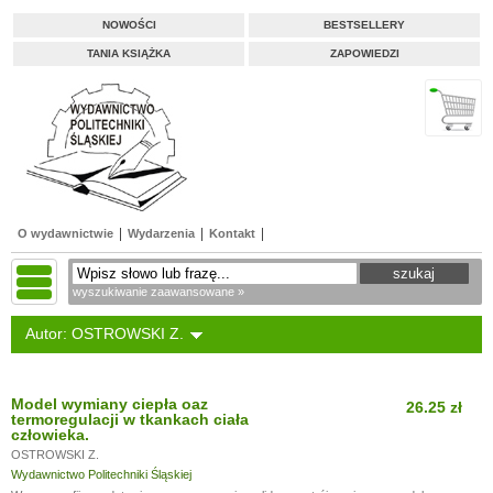
NOWOŚCI
BESTSELLERY
TANIA KSIĄŻKA
ZAPOWIEDZI
O wydawnictwie
Wydarzenia
Kontakt
wyszukiwanie zaawansowane »
Autor: OSTROWSKI Z.
Model wymiany ciepła oaz
26.25 zł
termoregulacji w tkankach ciała
człowieka.
OSTROWSKI Z.
Wydawnictwo Politechniki Śląskiej