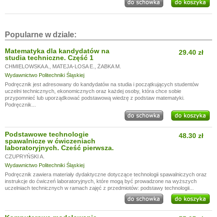
Popularne w dziale:
Matematyka dla kandydatów na
29.40 zł
studia techniczne. Część 1
CHMIELOWSKA A.
,
MATEJA-LOSA E.
,
ŻABKA M.
Wydawnictwo Politechniki Śląskiej
Podręcznik jest adresowany do kandydatów na studia i początkujących studentów
uczelni technicznych, ekonomicznych oraz każdej osoby, która chce sobie
przypomnieć lub uporządkować podstawową wiedzę z podstaw matematyki.
Podręcznik...
Podstawowe technologie
48.30 zł
spawalnicze w ćwiczeniach
laboratoryjnych. Cześć pierwsza.
CZUPRYŃSKI A.
Wydawnictwo Politechniki Śląskiej
Podręcznik zawiera materiały dydaktyczne dotyczące technologii spawalniczych oraz
instrukcje do ćwiczeń laboratoryjnych, które mogą być prowadzone na wyższych
uczelniach technicznych w ramach zajęć z przedmiotów: podstawy technologii...