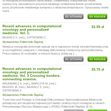
W monografii przedstawiono opracowany i zwalidowany trójwymiarowy model
numeryczny nieustalonych procesów lokalnego ochładzania tkanek przedramienia
przez przyłożenie metalowego kompresu o obniżonej temperaturze. Opracowany model
może...
Recent advances in computational
32.55 zł
oncology and personalized
medicine. Vol. 1.
BAJKACZ S. (red.)
,
OSTROWSKI Z.
Wydawnictwo Politechniki Śląskiej
Niniejsza monografia doskonale wpisuje się w najnowsze trendy inżynierii biomedycznej,
w szczególności związane z onkologią obliczeniową i medycyną spersonalizowaną.
Praca zawiera 16 rozdziałów, w których Autorzy dzielą się z...
Recent advances in computational
35.70 zł
oncology and personalized
medicine. Vol. 3 Crossing borders,
connecting science.
KRUKIEWICZ K. (red.)
,
MARCZYK M. (red.)
,
BUGDOL M. (red.)
,
BAJKACZ S. (red.)
,
OSTROWSKI Z.
Wydawnictwo Politechniki Śląskiej
Trzeci tom serii Postępy w Onkologii Obliczeniowej i Spersonalizowanej Medycynie
poświęcony jest eksploracji najnowszych badań i praktycznych rozwiązań w ramach
Priorytetowego Obszaru Badawczego 1 (POB1) Politechniki Śląskiej. W 16...