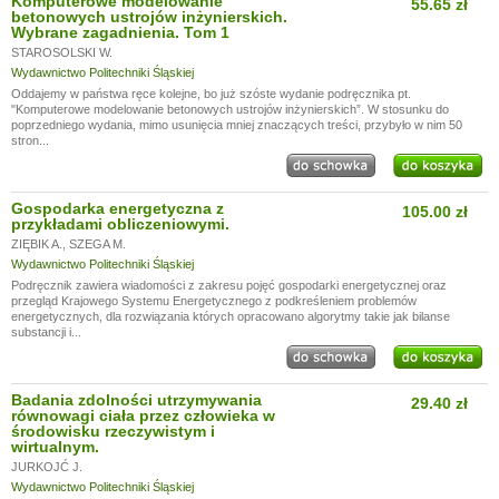
Komputerowe modelowanie
55.65 zł
betonowych ustrojów inżynierskich.
Wybrane zagadnienia. Tom 1
STAROSOLSKI W.
Wydawnictwo Politechniki Śląskiej
Oddajemy w państwa ręce kolejne, bo już szóste wydanie podręcznika pt.
"Komputerowe modelowanie betonowych ustrojów inżynierskich”. W stosunku do
poprzedniego wydania, mimo usunięcia mniej znaczących treści, przybyło w nim 50
stron...
Gospodarka energetyczna z
105.00 zł
przykładami obliczeniowymi.
ZIĘBIK A.
,
SZEGA M.
Wydawnictwo Politechniki Śląskiej
Podręcznik zawiera wiadomości z zakresu pojęć gospodarki energetycznej oraz
przegląd Krajowego Systemu Energetycznego z podkreśleniem problemów
energetycznych, dla rozwiązania których opracowano algorytmy takie jak bilanse
substancji i...
Badania zdolności utrzymywania
29.40 zł
równowagi ciała przez człowieka w
środowisku rzeczywistym i
wirtualnym.
JURKOJĆ J.
Wydawnictwo Politechniki Śląskiej