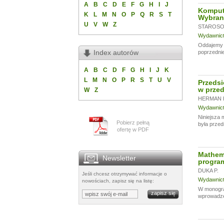
A
B
C
D
E
F
G
H
I
J
Komput
K
L
M
N
O
P
Q
R
S
T
Wybran
U
V
W
Z
STAROSOL
Wydawnictw
Oddajemy w
Index autorów
poprzednie
A
B
C
D
F
G
H
I
J
K
L
M
N
O
P
R
S
T
U
V
Przedsi
w przed
W
Z
HERMAN 
Wydawnictw
Niniejsza 
Pobierz pełną
była przed
ofertę w PDF
Mathema
Newsletter
program
DUKA P.
Jeśli chcesz otrzymywać informacje o
Wydawnictw
nowościach, zapisz się na listę:
W monogra
wprowadzen