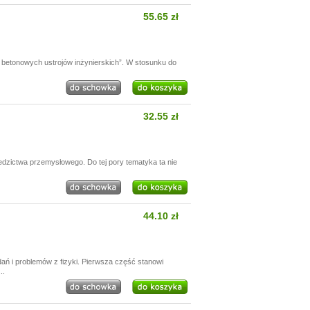
55.65 zł
betonowych ustrojów inżynierskich”. W stosunku do
32.55 zł
edzictwa przemysłowego. Do tej pory tematyka ta nie
44.10 zł
 i problemów z fizyki. Pierwsza część stanowi
..