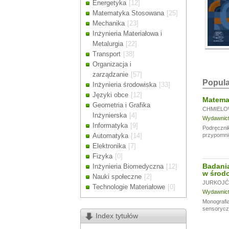
Energetyka
[12]
Drodzy Klienc
Matematyka Stosowana
[25]
Ze względu n
Mechanika
[23]
zamówienia m
Inżynieria Materiałowa i
Dziękujemy z
Metalurgia
[22]
Transport
[38]
Organizacja i
zarządzanie
[57]
Popula
Inżynieria środowiska
[33]
Języki obce
[12]
Matemat
Geometria i Grafika
CHMIELO
Inżynierska
[4]
Wydawnictw
Informatyka
[9]
Podręcznik
Automatyka
[14]
przypomni
Elektronika
[7]
Fizyka
[0]
Badania
Inżynieria Biomedyczna
[12]
w środo
Nauki społeczne
[2]
JURKOJĆ 
Technologie Materiałowe
[0]
Wydawnictw
Monografia
sensoryczn
Index tytułów