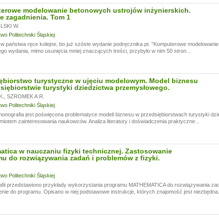
erowe modelowanie betonowych ustrojów inżynierskich.
e zagadnienia. Tom 1
SKI W.
o Politechniki Śląskiej
 państwa ręce kolejne, bo już szóste wydanie podręcznika pt. "Komputerowe modelowanie 
go wydania, mimo usunięcia mniej znaczących treści, przybyło w nim 50 stron...
ębiorstwo turystyczne w ujęciu modelowym. Model biznesu
siębiorstwie turystyki dziedzictwa przemysłowego.
K.
,
SZROMEK A.R.
o Politechniki Śląskiej
monografia jest poświęcona problematyce modeli biznesu w przedsiębiorstwach turystyki dzi
miotem zainteresowania naukowców. Analiza literatury i doświadczenia praktyczne...
tica w nauczaniu fizyki technicznej. Zastosowanie
u do rozwiązywania zadań i problemów z fizyki.
o Politechniki Śląskiej
fii przedstawiono przykłady wykorzystania programu MATHEMATICA do rozwiązywania zadań
ie do programu. Opisano w niej podstawowe instrukcje, których znajomość jest niezbędna.