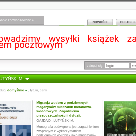
wanie zaawansowane »
NOWOŚCI
BESTSEL
owadzimy wysyłki książek z
iem pocztowym
zaloguj się:
LUTYŃSKI M.
dług:
domyślnie
,
tytułu
,
ceny
Migracja wodoru z podziemnych
magazynów mieszanin metanowo-
wodorowych. Zagadnienia
przepuszczalności i dyfuzji.
GAJDA D.
,
LUTYŃSKI M.
Monografia poświęcona jest zagadnieniom
związanym z wykorzystaniem
podziemnych wyrobisk jako magazynów