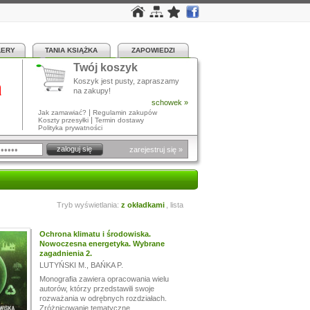
LERY
TANIA KSIĄŻKA
ZAPOWIEDZI
Twój koszyk
a
Koszyk jest pusty, zapraszamy
na zakupy!
schowek »
|
Jak zamawiać?
Regulamin zakupów
|
Koszty przesyłki
Termin dostawy
Polityka prywatności
zarejestruj się »
Tryb wyświetlania:
z okładkami
,
lista
Ochrona klimatu i środowiska.
Nowoczesna energetyka. Wybrane
zagadnienia 2.
LUTYŃSKI M.
,
BAŃKA P.
Monografia zawiera opracowania wielu
autorów, którzy przedstawili swoje
rozważania w odrębnych rozdziałach.
Zróżnicowanie tematyczne...