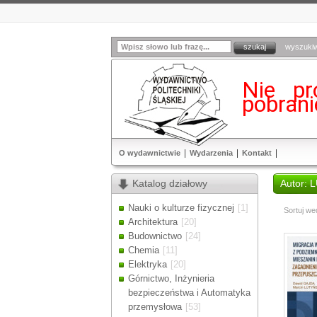
wyszuki
Nie pr
pobran
O wydawnictwie
Wydarzenia
Kontakt
Katalog działowy
Autor: 
Nauki o kulturze fizycznej
[1]
Sortuj we
Architektura
[20]
Budownictwo
[24]
Chemia
[11]
Elektryka
[20]
Górnictwo, Inżynieria
bezpieczeństwa i Automatyka
przemysłowa
[53]