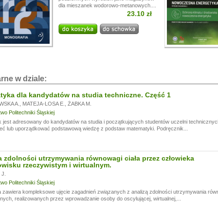
dla mieszanek wodorowo-metanowych....
i!
23.10 zł
a przerwę wakacyjną, w dniach od
13.07.
do
24.07,
ogą być realizowane z opóźnieniem.
a wyrozumiałość.
rne w dziale:
yka dla kandydatów na studia techniczne. Część 1
WSKA A.
,
MATEJA-LOSA E.
,
ŻABKA M.
o Politechniki Śląskiej
 jest adresowany do kandydatów na studia i początkujących studentów uczelni technicznyc
eć lub uporządkować podstawową wiedzę z podstaw matematyki. Podręcznik...
 zdolności utrzymywania równowagi ciała przez człowieka
wisku rzeczywistym i wirtualnym.
J.
o Politechniki Śląskiej
 zawiera kompleksowe ujęcie zagadnień związanych z analizą zdolności utrzymywania rów
ych, realizowanych przez wprowadzanie osoby do oscylującej, wirtualnej,...