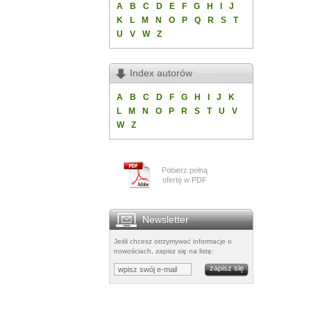
A
B
C
D
E
F
G
H
I
J
K
L
M
N
O
P
Q
R
S
T
U
V
W
Z
Index autorów
A
B
C
D
F
G
H
I
J
K
L
M
N
O
P
R
S
T
U
V
W
Z
Pobierz pełną
ofertę w PDF
Newsletter
Jeśli chcesz otrzymywać informacje o
nowościach, zapisz się na listę: