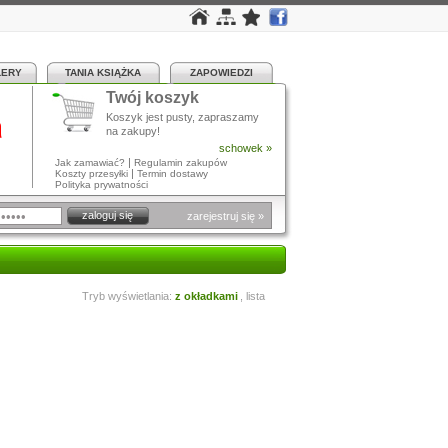
LERY
TANIA KSIĄŻKA
ZAPOWIEDZI
Twój koszyk
a
Koszyk jest pusty, zapraszamy
na zakupy!
schowek »
|
Jak zamawiać?
Regulamin zakupów
|
Koszty przesyłki
Termin dostawy
Polityka prywatności
zarejestruj się »
Tryb wyświetlania:
z okładkami
,
lista