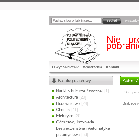
wyszuki
Nie pr
pobran
O wydawnictwie
Wydarzenia
Kontakt
Katalog działowy
Autor: 
Nauki o kulturze fizycznej
[1]
Sortuj we
Architektura
[20]
Budownictwo
[24]
Brak pozycj
Chemia
[11]
Elektryka
[20]
Górnictwo, Inżynieria
bezpieczeństwa i Automatyka
przemysłowa
[53]