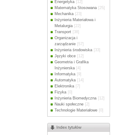
Energetyka
[12]
Drodzy Klienc
Matematyka Stosowana
[25]
Ze względu n
Mechanika
[23]
zamówienia m
Inżynieria Materiałowa i
Dziękujemy z
Metalurgia
[22]
Transport
[38]
Organizacja i
zarządzanie
[57]
Inżynieria środowiska
[33]
Języki obce
[12]
Geometria i Grafika
Inżynierska
[4]
Informatyka
[9]
Automatyka
[14]
Elektronika
[7]
Fizyka
[0]
Inżynieria Biomedyczna
[12]
Nauki społeczne
[2]
Technologie Materiałowe
[0]
Index tytułów