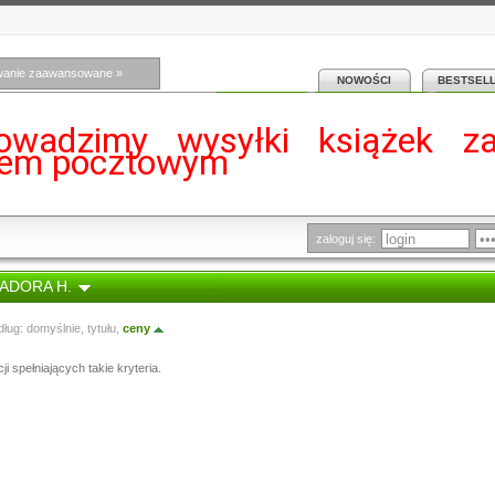
wanie zaawansowane »
NOWOŚCI
BESTSEL
owadzimy wysyłki książek z
iem pocztowym
zaloguj się:
ZADORA H.
dług:
domyślnie
,
tytułu
,
ceny
i spełniających takie kryteria.