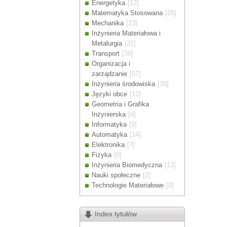
Energetyka
[12]
Drodzy Klienc
Matematyka Stosowana
[25]
Ze względu n
Mechanika
[23]
zamówienia m
Inżynieria Materiałowa i
Dziękujemy z
Metalurgia
[22]
Transport
[38]
Organizacja i
zarządzanie
[57]
Inżynieria środowiska
[33]
Języki obce
[12]
Geometria i Grafika
Inżynierska
[4]
Informatyka
[9]
Automatyka
[14]
Elektronika
[7]
Fizyka
[0]
Inżynieria Biomedyczna
[12]
Nauki społeczne
[2]
Technologie Materiałowe
[0]
Index tytułów