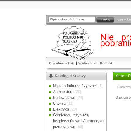
wyszuki
Nie pr
pobran
O wydawnictwie
Wydarzenia
Kontakt
Katalog działowy
Autor: P
Nauki o kulturze fizycznej
[1]
Sortuj we
Architektura
[20]
Budownictwo
[24]
Brak pozycj
Chemia
[11]
Elektryka
[20]
Górnictwo, Inżynieria
bezpieczeństwa i Automatyka
przemysłowa
[53]