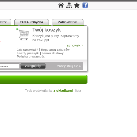
LERY
TANIA KSIĄŻKA
ZAPOWIEDZI
Twój koszyk
a
Koszyk jest pusty, zapraszamy
na zakupy!
schowek »
|
Jak zamawiać?
Regulamin zakupów
|
Koszty przesyłki
Termin dostawy
Polityka prywatności
zarejestruj się »
Tryb wyświetlania:
z okładkami
,
lista