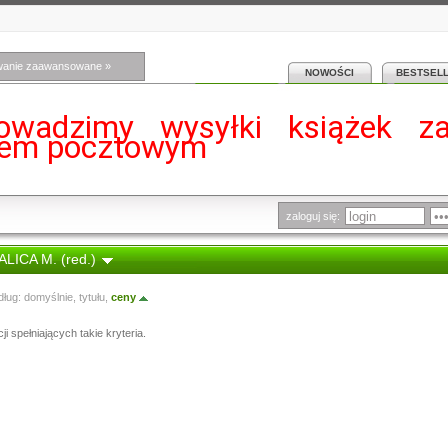
wanie zaawansowane »
NOWOŚCI
BESTSEL
owadzimy wysyłki książek z
iem pocztowym
zaloguj się:
ALICA M. (red.)
dług:
domyślnie
,
tytułu
,
ceny
i spełniających takie kryteria.