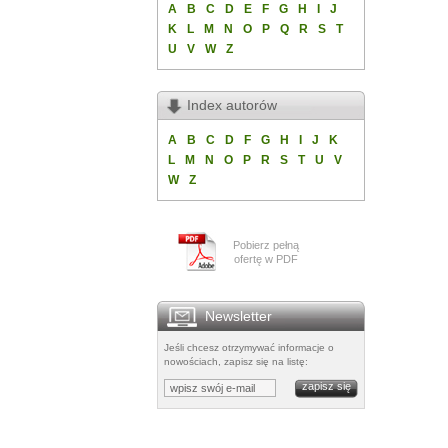
A
B
C
D
E
F
G
H
I
J
K
L
M
N
O
P
Q
R
S
T
U
V
W
Z
Index autorów
A
B
C
D
F
G
H
I
J
K
L
M
N
O
P
R
S
T
U
V
W
Z
Pobierz pełną
ofertę w PDF
Newsletter
Jeśli chcesz otrzymywać informacje o
nowościach, zapisz się na listę: