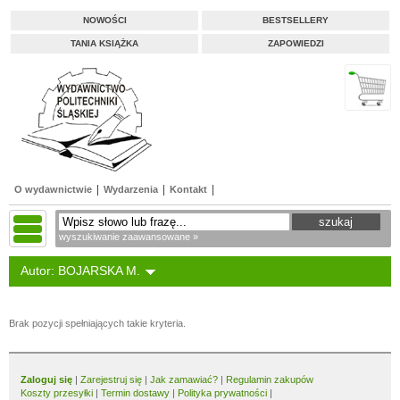
NOWOŚCI
BESTSELLERY
TANIA KSIĄŻKA
ZAPOWIEDZI
O wydawnictwie
Wydarzenia
Kontakt
wyszukiwanie zaawansowane »
Autor: BOJARSKA M.
Brak pozycji spełniających takie kryteria.
Zaloguj się
|
Zarejestruj się
|
Jak zamawiać?
|
Regulamin zakupów
Koszty przesyłki
|
Termin dostawy
|
Polityka prywatności
|