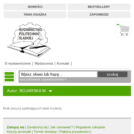
NOWOŚCI
BESTSELLERY
TANIA KSIĄŻKA
ZAPOWIEDZI
O wydawnictwie
Wydarzenia
Kontakt
wyszukiwanie zaawansowane »
Autor: BOJARSKA M.
Brak pozycji spełniających takie kryteria.
Zaloguj się
|
Zarejestruj się
|
Jak zamawiać?
|
Regulamin zakupów
Koszty przesyłki
|
Termin dostawy
|
Polityka prywatności
|