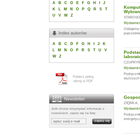
A
B
C
D
E
F
G
H
I
J
Komput
K
L
M
N
O
P
Q
R
S
T
Wybran
U
V
W
Z
STAROSOL
Wydawnictw
Oddajemy w
Index autorów
poprzednie
A
B
C
D
F
G
H
I
J
K
L
M
N
O
P
R
S
T
U
V
Podsta
W
Z
laborat
CZUPRYŃS
Wydawnictw
Podręcznik
Pobierz pełną
wyższych u
ofertę w PDF
Gospoda
Newsletter
ZIĘBIK A.
,
Wydawnictw
Jeśli chcesz otrzymywać informacje o
nowościach, zapisz się na listę:
Podręczni
energetycz