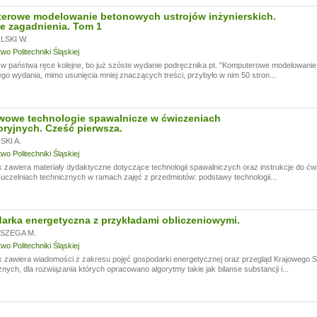
erowe modelowanie betonowych ustrojów inżynierskich.
e zagadnienia. Tom 1
SKI W.
o Politechniki Śląskiej
 państwa ręce kolejne, bo już szóste wydanie podręcznika pt. "Komputerowe modelowanie 
go wydania, mimo usunięcia mniej znaczących treści, przybyło w nim 50 stron...
wowe technologie spawalnicze w ćwiczeniach
oryjnych. Cześć pierwsza.
KI A.
o Politechniki Śląskiej
 zawiera materiały dydaktyczne dotyczące technologii spawalniczych oraz instrukcje do ć
czelniach technicznych w ramach zajęć z przedmiotów: podstawy technologii...
rka energetyczna z przykładami obliczeniowymi.
SZEGA M.
o Politechniki Śląskiej
k zawiera wiadomości z zakresu pojęć gospodarki energetycznej oraz przegląd Krajowego
nych, dla rozwiązania których opracowano algorytmy takie jak bilanse substancji i...