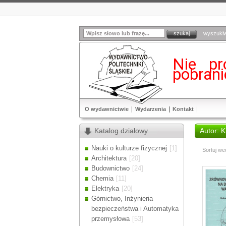
wyszuki
Nie pr
pobran
O wydawnictwie
Wydarzenia
Kontakt
Katalog działowy
Autor: 
Nauki o kulturze fizycznej
[1]
Sortuj we
Architektura
[20]
Budownictwo
[24]
Chemia
[11]
Elektryka
[20]
Górnictwo, Inżynieria
bezpieczeństwa i Automatyka
przemysłowa
[53]