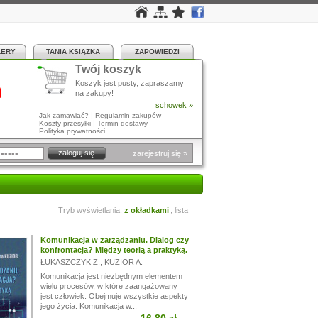
LERY
TANIA KSIĄŻKA
ZAPOWIEDZI
Twój koszyk
a
Koszyk jest pusty, zapraszamy
na zakupy!
schowek »
|
Jak zamawiać?
Regulamin zakupów
|
Koszty przesyłki
Termin dostawy
Polityka prywatności
zarejestruj się »
Tryb wyświetlania:
z okładkami
,
lista
Komunikacja w zarządzaniu. Dialog czy
konfrontacja? Między teorią a praktyką.
ŁUKASZCZYK Z.
,
KUZIOR A.
Komunikacja jest niezbędnym elementem
wielu procesów, w które zaangażowany
jest człowiek. Obejmuje wszystkie aspekty
jego życia. Komunikacja w...