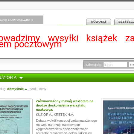
wanie zaawansowane »
NOWOŚCI
BESTSEL
owadzimy wysyłki książek z
iem pocztowym
zaloguj się:
KUZIOR A.
dług:
domyślnie
,
tytułu
,
ceny
Zrównoważony rozwój wektorem na
drodze doskonalenia warsztatu
naukowca.
KUZIOR A.
,
KRETEK H.A.
Debata wokół koncepcji zrównoważonego
rozwoju nakazuje naukowcom
wygenerowanie w społeczeństwach
potrzeby realizowania celów, takich jak...