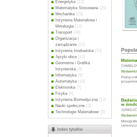
Energetyka
[12]
Drodzy Klienc
Matematyka Stosowana
[25]
Ze względu n
Mechanika
[23]
zamówienia m
Inżynieria Materiałowa i
Dziękujemy z
Metalurgia
[22]
Transport
[38]
Organizacja i
zarządzanie
[57]
Popula
Inżynieria środowiska
[33]
Języki obce
[12]
Matemat
Geometria i Grafika
CHMIELO
Inżynierska
[4]
Wydawnictw
Informatyka
[9]
Podręcznik
Automatyka
[14]
przypomni
Elektronika
[7]
Fizyka
[0]
Inżynieria Biomedyczna
[12]
Badania
w środo
Nauki społeczne
[2]
JURKOJĆ 
Technologie Materiałowe
[0]
Wydawnictw
Monografia
sensoryczn
Index tytułów