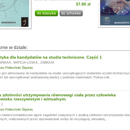
37.80 zł
i!
a przerwę wakacyjną, w dniach od
13.07.
do
24.07,
ogą być realizowane z opóźnieniem.
a wyrozumiałość.
rne w dziale:
yka dla kandydatów na studia techniczne. Część 1
WSKA A.
,
MATEJA-LOSA E.
,
ŻABKA M.
o Politechniki Śląskiej
 jest adresowany do kandydatów na studia i początkujących studentów uczelni technicznyc
eć lub uporządkować podstawową wiedzę z podstaw matematyki. Podręcznik...
 zdolności utrzymywania równowagi ciała przez człowieka
wisku rzeczywistym i wirtualnym.
J.
o Politechniki Śląskiej
 zawiera kompleksowe ujęcie zagadnień związanych z analizą zdolności utrzymywania rów
ych, realizowanych przez wprowadzanie osoby do oscylującej, wirtualnej,...