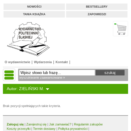
NOWOŚCI
BESTSELLERY
TANIA KSIĄŻKA
ZAPOWIEDZI
O wydawnictwie
Wydarzenia
Kontakt
wyszukiwanie zaawansowane »
Autor: ZIELIŃSKI M.
Brak pozycji spełniających takie kryteria.
Zaloguj się
|
Zarejestruj się
|
Jak zamawiać?
|
Regulamin zakupów
Koszty przesyłki
|
Termin dostawy
|
Polityka prywatności
|