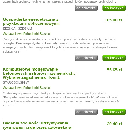
uczelniach technicznych w ramach zajęć z przedmiotów: podstawy technologii...
Gospodarka energetyczna z
105.00 zł
przykładami obliczeniowymi.
ZIĘBIK A.
,
SZEGA M.
Wydawnictwo Politechniki Śląskiej
Podręcznik zawiera wiadomości z zakresu pojęć gospodarki energetycznej oraz
przegląd Krajowego Systemu Energetycznego z podkreśleniem problemów
energetycznych, dla rozwiązania których opracowano algorytmy takie jak bilanse
substancji i...
Komputerowe modelowanie
55.65 zł
betonowych ustrojów inżynierskich.
Wybrane zagadnienia. Tom 1
STAROSOLSKI W.
Wydawnictwo Politechniki Śląskiej
Oddajemy w państwa ręce kolejne, bo już szóste wydanie podręcznika pt.
"Komputerowe modelowanie betonowych ustrojów inżynierskich”. W stosunku do
poprzedniego wydania, mimo usunięcia mniej znaczących treści, przybyło w nim 50
stron...
Badania zdolności utrzymywania
29.40 zł
równowagi ciała przez człowieka w