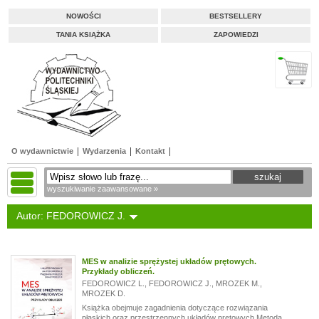
NOWOŚCI
BESTSELLERY
TANIA KSIĄŻKA
ZAPOWIEDZI
O wydawnictwie
Wydarzenia
Kontakt
wyszukiwanie zaawansowane »
Autor: FEDOROWICZ J.
MES w analizie sprężystej układów prętowych.
Przykłady obliczeń.
FEDOROWICZ L.
,
FEDOROWICZ J.
,
MROZEK M.
,
MROZEK D.
Książka obejmuje zagadnienia dotyczące rozwiązania
płaskich oraz przestrzennych układów prętowych Metodą