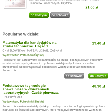
Elementów Skończonych. Czytelnik...
21.00 zł
Popularne w dziale:
Matematyka dla kandydatów na
29.40 zł
studia techniczne. Część 1
CHMIELOWSKA A.
,
MATEJA-LOSA E.
,
ŻABKA M.
Wydawnictwo Politechniki Śląskiej
Podręcznik jest adresowany do kandydatów na studia i początkujących studentów
uczelni technicznych, ekonomicznych oraz każdej osoby, która chce sobie
przypomnieć lub uporządkować podstawową wiedzę z podstaw matematyki.
Podręcznik...
Podstawowe technologie
48.30 zł
spawalnicze w ćwiczeniach
laboratoryjnych. Cześć pierwsza.
CZUPRYŃSKI A.
Wydawnictwo Politechniki Śląskiej
Podręcznik zawiera materiały dydaktyczne dotyczące technologii spawalniczych oraz
instrukcje do ćwiczeń laboratoryjnych, które mogą być prowadzone na wyższych