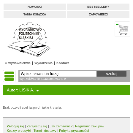
NOWOŚCI
BESTSELLERY
TANIA KSIĄŻKA
ZAPOWIEDZI
O wydawnictwie
Wydarzenia
Kontakt
wyszukiwanie zaawansowane »
Autor: LISIK A.
Brak pozycji spełniających takie kryteria.
Zaloguj się
|
Zarejestruj się
|
Jak zamawiać?
|
Regulamin zakupów
Koszty przesyłki
|
Termin dostawy
|
Polityka prywatności
|