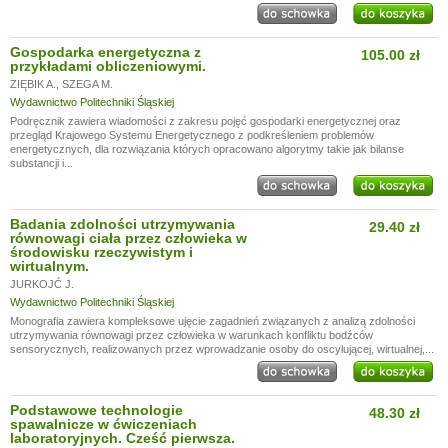
Gospodarka energetyczna z
105.00 zł
przykładami obliczeniowymi.
ZIĘBIK A.
,
SZEGA M.
Wydawnictwo Politechniki Śląskiej
Podręcznik zawiera wiadomości z zakresu pojęć gospodarki energetycznej oraz
przegląd Krajowego Systemu Energetycznego z podkreśleniem problemów
energetycznych, dla rozwiązania których opracowano algorytmy takie jak bilanse
substancji i...
Badania zdolności utrzymywania
29.40 zł
równowagi ciała przez człowieka w
środowisku rzeczywistym i
wirtualnym.
JURKOJĆ J.
Wydawnictwo Politechniki Śląskiej
Monografia zawiera kompleksowe ujęcie zagadnień związanych z analizą zdolności
utrzymywania równowagi przez człowieka w warunkach konfliktu bodźców
sensorycznych, realizowanych przez wprowadzanie osoby do oscylującej, wirtualnej,...
Podstawowe technologie
48.30 zł
spawalnicze w ćwiczeniach
laboratoryjnych. Cześć pierwsza.