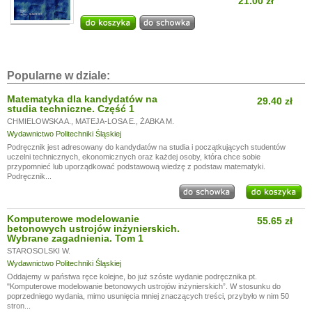
21.00 zł
Popularne w dziale:
Matematyka dla kandydatów na
29.40 zł
studia techniczne. Część 1
CHMIELOWSKA A.
,
MATEJA-LOSA E.
,
ŻABKA M.
Wydawnictwo Politechniki Śląskiej
Podręcznik jest adresowany do kandydatów na studia i początkujących studentów
uczelni technicznych, ekonomicznych oraz każdej osoby, która chce sobie
przypomnieć lub uporządkować podstawową wiedzę z podstaw matematyki.
Podręcznik...
Komputerowe modelowanie
55.65 zł
betonowych ustrojów inżynierskich.
Wybrane zagadnienia. Tom 1
STAROSOLSKI W.
Wydawnictwo Politechniki Śląskiej
Oddajemy w państwa ręce kolejne, bo już szóste wydanie podręcznika pt.
"Komputerowe modelowanie betonowych ustrojów inżynierskich”. W stosunku do
poprzedniego wydania, mimo usunięcia mniej znaczących treści, przybyło w nim 50
stron...