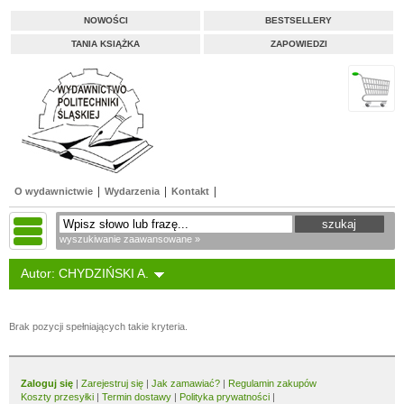
NOWOŚCI
BESTSELLERY
TANIA KSIĄŻKA
ZAPOWIEDZI
O wydawnictwie
Wydarzenia
Kontakt
wyszukiwanie zaawansowane »
Autor: CHYDZIŃSKI A.
Brak pozycji spełniających takie kryteria.
Zaloguj się
|
Zarejestruj się
|
Jak zamawiać?
|
Regulamin zakupów
Koszty przesyłki
|
Termin dostawy
|
Polityka prywatności
|