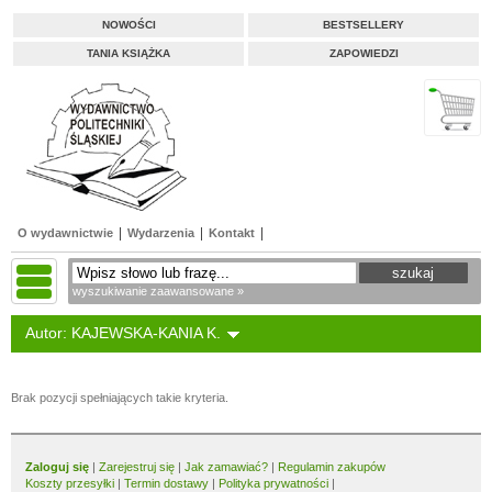
NOWOŚCI
BESTSELLERY
TANIA KSIĄŻKA
ZAPOWIEDZI
O wydawnictwie
Wydarzenia
Kontakt
wyszukiwanie zaawansowane »
Autor: KAJEWSKA-KANIA K.
Brak pozycji spełniających takie kryteria.
Zaloguj się
|
Zarejestruj się
|
Jak zamawiać?
|
Regulamin zakupów
Koszty przesyłki
|
Termin dostawy
|
Polityka prywatności
|