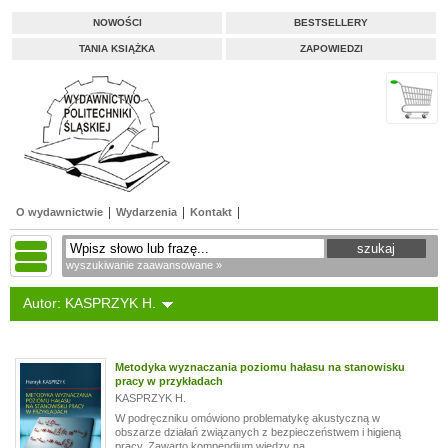
NOWOŚCI
BESTSELLERY
TANIA KSIĄŻKA
ZAPOWIEDZI
O wydawnictwie
Wydarzenia
Kontakt
wyszukiwanie zaawansowane »
Autor: KASPRZYK H.
Metodyka wyznaczania poziomu hałasu na stanowisku
pracy w przykładach
KASPRZYK H.
W podręczniku omówiono problematykę akustyczną w
obszarze działań związanych z bezpieczeństwem i higieną
pracy. Zawarto kompendium wiedzy na...