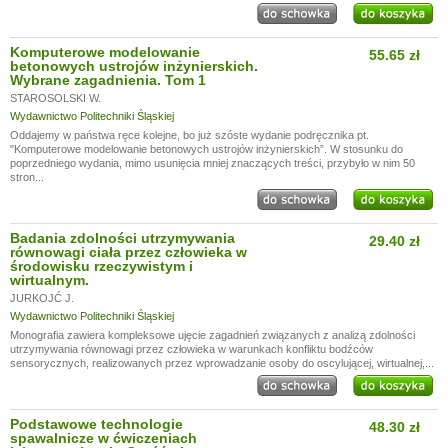
Komputerowe modelowanie
55.65 zł
betonowych ustrojów inżynierskich.
Wybrane zagadnienia. Tom 1
STAROSOLSKI W.
Wydawnictwo Politechniki Śląskiej
Oddajemy w państwa ręce kolejne, bo już szóste wydanie podręcznika pt.
"Komputerowe modelowanie betonowych ustrojów inżynierskich”. W stosunku do
poprzedniego wydania, mimo usunięcia mniej znaczących treści, przybyło w nim 50
stron...
Badania zdolności utrzymywania
29.40 zł
równowagi ciała przez człowieka w
środowisku rzeczywistym i
wirtualnym.
JURKOJĆ J.
Wydawnictwo Politechniki Śląskiej
Monografia zawiera kompleksowe ujęcie zagadnień związanych z analizą zdolności
utrzymywania równowagi przez człowieka w warunkach konfliktu bodźców
sensorycznych, realizowanych przez wprowadzanie osoby do oscylującej, wirtualnej,...
Podstawowe technologie
48.30 zł
spawalnicze w ćwiczeniach