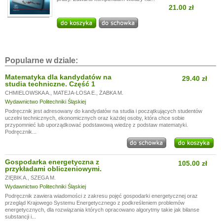
21.00 zł
Popularne w dziale:
Matematyka dla kandydatów na
29.40 zł
studia techniczne. Część 1
CHMIELOWSKA A.
,
MATEJA-LOSA E.
,
ŻABKA M.
Wydawnictwo Politechniki Śląskiej
Podręcznik jest adresowany do kandydatów na studia i początkujących studentów
uczelni technicznych, ekonomicznych oraz każdej osoby, która chce sobie
przypomnieć lub uporządkować podstawową wiedzę z podstaw matematyki.
Podręcznik...
Gospodarka energetyczna z
105.00 zł
przykładami obliczeniowymi.
ZIĘBIK A.
,
SZEGA M.
Wydawnictwo Politechniki Śląskiej
Podręcznik zawiera wiadomości z zakresu pojęć gospodarki energetycznej oraz
przegląd Krajowego Systemu Energetycznego z podkreśleniem problemów
energetycznych, dla rozwiązania których opracowano algorytmy takie jak bilanse
substancji i...