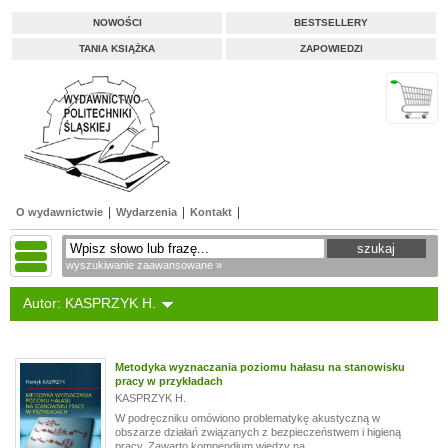
NOWOŚCI
BESTSELLERY
TANIA KSIĄŻKA
ZAPOWIEDZI
O wydawnictwie
Wydarzenia
Kontakt
wyszukiwanie zaawansowane »
Autor: KASPRZYK H.
Metodyka wyznaczania poziomu hałasu na stanowisku
pracy w przykładach
KASPRZYK H.
W podręczniku omówiono problematykę akustyczną w
obszarze działań związanych z bezpieczeństwem i higieną
pracy. Zawarto kompendium wiedzy na...