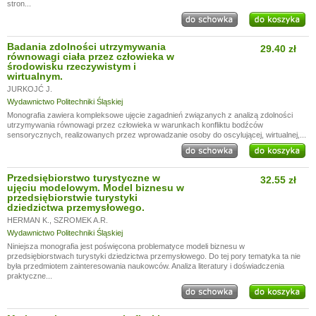
stron...
Badania zdolności utrzymywania
29.40 zł
równowagi ciała przez człowieka w
środowisku rzeczywistym i
wirtualnym.
JURKOJĆ J.
Wydawnictwo Politechniki Śląskiej
Monografia zawiera kompleksowe ujęcie zagadnień związanych z analizą zdolności
utrzymywania równowagi przez człowieka w warunkach konfliktu bodźców
sensorycznych, realizowanych przez wprowadzanie osoby do oscylującej, wirtualnej,...
Przedsiębiorstwo turystyczne w
32.55 zł
ujęciu modelowym. Model biznesu w
przedsiębiorstwie turystyki
dziedzictwa przemysłowego.
HERMAN K.
,
SZROMEK A.R.
Wydawnictwo Politechniki Śląskiej
Niniejsza monografia jest poświęcona problematyce modeli biznesu w
przedsiębiorstwach turystyki dziedzictwa przemysłowego. Do tej pory tematyka ta nie
była przedmiotem zainteresowania naukowców. Analiza literatury i doświadczenia
praktyczne...