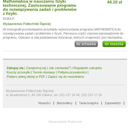
Mathematica w nauczaniu fizyki
44.10 zł
technicznej. Zastosowanie programu
do rozwiązywania zadań i problemów
z fizyki.
DUKA P.
Wydawnictwo Politechniki Śląskiej
W monografii przedstawiono przykłady wykorzystania programu MATHEMATICA do
rozwiązywania zadań i problemów z fizyki. Pierwsza część stanowi wprowadzenie do
programu. Opisano w niej podstawowe instrukcje, których znajomość jest niezbędna...
Zaloguj się
|
Zarejestruj się
|
Jak zamawiać?
|
Regulamin zakupów
Koszty przesyłki
|
Termin dostawy
|
Polityka prywatności
|
Pobierz pełną ofertę w PDF
|
Zapisz się do newslettera
Wydawnictwo Politechniki Śląskiej
ul. Akademicka 5, 44-100 Gliwice, tel. (32) 237 18 48, (32) 237 17 26
Nowości
Bestsellery
Tania książka
Zapowiedzi
Opracowanie
Prekursor