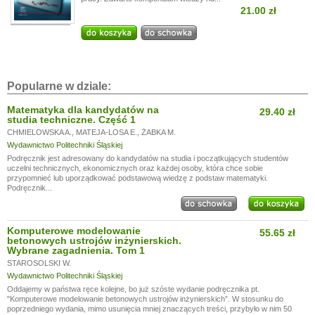
21.00 zł
Popularne w dziale:
Matematyka dla kandydatów na
29.40 zł
studia techniczne. Część 1
CHMIELOWSKA A.
,
MATEJA-LOSA E.
,
ŻABKA M.
Wydawnictwo Politechniki Śląskiej
Podręcznik jest adresowany do kandydatów na studia i początkujących studentów
uczelni technicznych, ekonomicznych oraz każdej osoby, która chce sobie
przypomnieć lub uporządkować podstawową wiedzę z podstaw matematyki.
Podręcznik...
Komputerowe modelowanie
55.65 zł
betonowych ustrojów inżynierskich.
Wybrane zagadnienia. Tom 1
STAROSOLSKI W.
Wydawnictwo Politechniki Śląskiej
Oddajemy w państwa ręce kolejne, bo już szóste wydanie podręcznika pt.
"Komputerowe modelowanie betonowych ustrojów inżynierskich”. W stosunku do
poprzedniego wydania, mimo usunięcia mniej znaczących treści, przybyło w nim 50