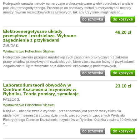
Podręcznik omawia metody numeryczne wykorzystywane w elektrotechnice i analizie
pola elektromagnetycznego. Prezentuje on podstawy metod numerycznych i metody
analizy równań różniczkowych cząstkowych, tak aby Czytelnik mógł napisać...
Elektroenergetyczne układy
46.20 zł
przesyłowe i rozdzielcze. Wybrane
zagadnienia z przykładami
ŻMUDA K.
Wydawnictwo Politechniki Śląskiej
Podręcznik zawiera przegląd najistotniejszych zagadnień praktycznych z zakresu
pracy układów przesyłowych i rozdzielczych, które zilustrowano licznymi przykładami.
Zagadnienia tu ujęte związane są z doborem i eksploatacją podstawowych...
Laboratorium teorii obwodów w
23.10 zł
Centrum Kształcenia Inżynierów w
Rybniku. Teoria pomiary, symulacje.
PASZEK S.
Wydawnictwo Politechniki Śląskiej
Książka – obecnie trzecie wydanie - przeznaczona jest przede wszystkim dla
studentów III semestru studiów dziennych, wieczorowych i zaocznych Wydziału
Elektrycznego Centrum Kształcenia Inżynierów w Rybniku. Książka zawiera 10 ćwiczeń
z...