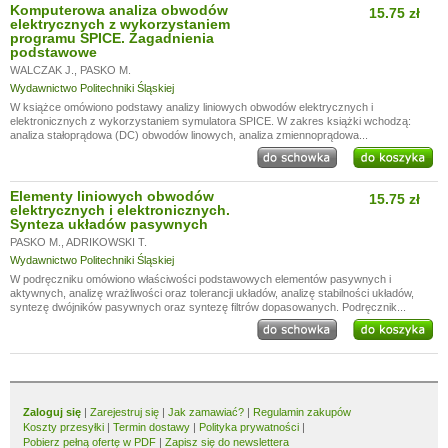
Komputerowa analiza obwodów
15.75 zł
elektrycznych z wykorzystaniem
programu SPICE. Zagadnienia
podstawowe
WALCZAK J.
,
PASKO M.
Wydawnictwo Politechniki Śląskiej
W książce omówiono podstawy analizy liniowych obwodów elektrycznych i
elektronicznych z wykorzystaniem symulatora SPICE. W zakres książki wchodzą:
analiza stałoprądowa (DC) obwodów linowych, analiza zmiennoprądowa...
Elementy liniowych obwodów
15.75 zł
elektrycznych i elektronicznych.
Synteza układów pasywnych
PASKO M.
,
ADRIKOWSKI T.
Wydawnictwo Politechniki Śląskiej
W podręczniku omówiono właściwości podstawowych elementów pasywnych i
aktywnych, analizę wrażliwości oraz tolerancji układów, analizę stabilności układów,
syntezę dwójników pasywnych oraz syntezę filtrów dopasowanych. Podręcznik...
Zaloguj się
|
Zarejestruj się
|
Jak zamawiać?
|
Regulamin zakupów
Koszty przesyłki
|
Termin dostawy
|
Polityka prywatności
|
Pobierz pełną ofertę w PDF
|
Zapisz się do newslettera