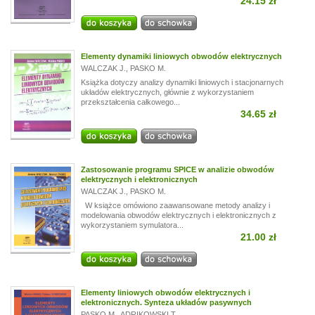
24.15 zł
Elementy dynamiki liniowych obwodów elektrycznych
WALCZAK J.
,
PASKO M.
Książka dotyczy analizy dynamiki liniowych i stacjonarnych
układów elektrycznych, głównie z wykorzystaniem
przekształcenia całkowego...
34.65 zł
Zastosowanie programu SPICE w analizie obwodów
elektrycznych i elektronicznych
WALCZAK J.
,
PASKO M.
W książce omówiono zaawansowane metody analizy i
modelowania obwodów elektrycznych i elektronicznych z
wykorzystaniem symulatora...
21.00 zł
Elementy liniowych obwodów elektrycznych i
elektronicznych. Synteza układów pasywnych
PASKO M.
,
ADRIKOWSKI T.