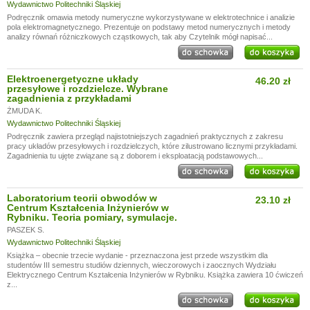
Wydawnictwo Politechniki Śląskiej
Podręcznik omawia metody numeryczne wykorzystywane w elektrotechnice i analizie
pola elektromagnetycznego. Prezentuje on podstawy metod numerycznych i metody
analizy równań różniczkowych cząstkowych, tak aby Czytelnik mógł napisać...
Elektroenergetyczne układy
46.20 zł
przesyłowe i rozdzielcze. Wybrane
zagadnienia z przykładami
ŻMUDA K.
Wydawnictwo Politechniki Śląskiej
Podręcznik zawiera przegląd najistotniejszych zagadnień praktycznych z zakresu
pracy układów przesyłowych i rozdzielczych, które zilustrowano licznymi przykładami.
Zagadnienia tu ujęte związane są z doborem i eksploatacją podstawowych...
Laboratorium teorii obwodów w
23.10 zł
Centrum Kształcenia Inżynierów w
Rybniku. Teoria pomiary, symulacje.
PASZEK S.
Wydawnictwo Politechniki Śląskiej
Książka – obecnie trzecie wydanie - przeznaczona jest przede wszystkim dla
studentów III semestru studiów dziennych, wieczorowych i zaocznych Wydziału
Elektrycznego Centrum Kształcenia Inżynierów w Rybniku. Książka zawiera 10 ćwiczeń
z...