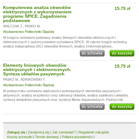
Komputerowa analiza obwodów
15.75 zł
elektrycznych z wykorzystaniem
programu SPICE. Zagadnienia
podstawowe
WALCZAK J.
,
PASKO M.
Wydawnictwo Politechniki Śląskiej
W książce omówiono podstawy analizy liniowych obwodów elektrycznych i
elektronicznych z wykorzystaniem symulatora SPICE. W zakres książki wchodzą:
analiza stałoprądowa (DC) obwodów linowych, analiza zmiennoprądowa...
Elementy liniowych obwodów
15.75 zł
elektrycznych i elektronicznych.
Synteza układów pasywnych
PASKO M.
,
ADRIKOWSKI T.
Wydawnictwo Politechniki Śląskiej
W podręczniku omówiono właściwości podstawowych elementów pasywnych i
aktywnych, analizę wrażliwości oraz tolerancji układów, analizę stabilności układów,
syntezę dwójników pasywnych oraz syntezę filtrów dopasowanych. Podręcznik...
Zaloguj się
|
Zarejestruj się
|
Jak zamawiać?
|
Regulamin zakupów
Koszty przesyłki
|
Termin dostawy
|
Polityka prywatności
|