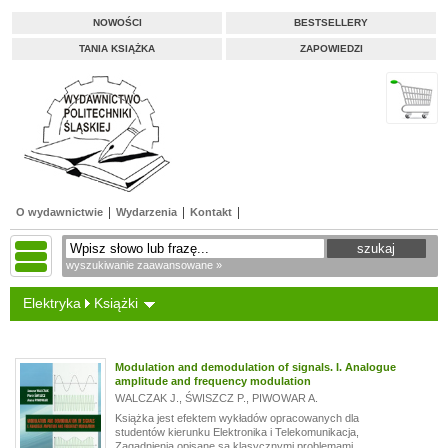
NOWOŚCI
BESTSELLERY
TANIA KSIĄŻKA
ZAPOWIEDZI
O wydawnictwie
Wydarzenia
Kontakt
wyszukiwanie zaawansowane »
Elektryka
Książki
Modulation and demodulation of signals. I. Analogue
amplitude and frequency modulation
WALCZAK J.
,
ŚWISZCZ P.
,
PIWOWAR A.
Książka jest efektem wykładów opracowanych dla
studentów kierunku Elektronika i Telekomunikacja,
Zagadnienia opisane są klasycznymi problemami...