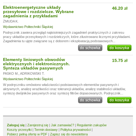
Elektroenergetyczne układy
46.20 zł
przesyłowe i rozdzielcze. Wybrane
zagadnienia z przykładami
ŻMUDA K.
Wydawnictwo Politechniki Śląskiej
Podręcznik zawiera przegląd najistotniejszych zagadnień praktycznych z zakresu
pracy układów przesyłowych i rozdzielczych, które zilustrowano licznymi przykładami.
Zagadnienia tu ujęte związane są z doborem i eksploatacją podstawowych...
Elementy liniowych obwodów
15.75 zł
elektrycznych i elektronicznych.
Synteza układów pasywnych
PASKO M.
,
ADRIKOWSKI T.
Wydawnictwo Politechniki Śląskiej
W podręczniku omówiono właściwości podstawowych elementów pasywnych i
aktywnych, analizę wrażliwości oraz tolerancji układów, analizę stabilności układów,
syntezę dwójników pasywnych oraz syntezę filtrów dopasowanych. Podręcznik...
Zaloguj się
|
Zarejestruj się
|
Jak zamawiać?
|
Regulamin zakupów
Koszty przesyłki
|
Termin dostawy
|
Polityka prywatności
|
Pobierz pełną ofertę w PDF
|
Zapisz się do newslettera