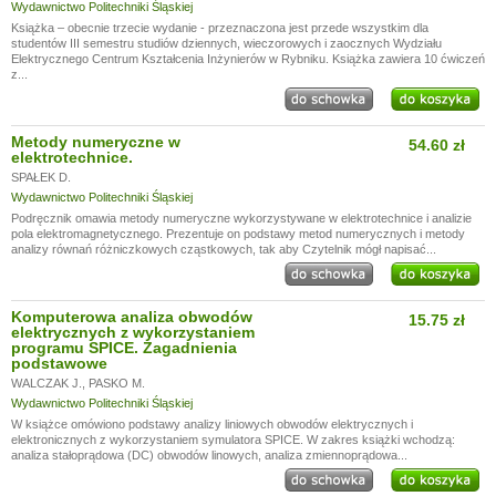
Wydawnictwo Politechniki Śląskiej
Książka – obecnie trzecie wydanie - przeznaczona jest przede wszystkim dla
studentów III semestru studiów dziennych, wieczorowych i zaocznych Wydziału
Elektrycznego Centrum Kształcenia Inżynierów w Rybniku. Książka zawiera 10 ćwiczeń
z...
Metody numeryczne w
54.60 zł
elektrotechnice.
SPAŁEK D.
Wydawnictwo Politechniki Śląskiej
Podręcznik omawia metody numeryczne wykorzystywane w elektrotechnice i analizie
pola elektromagnetycznego. Prezentuje on podstawy metod numerycznych i metody
analizy równań różniczkowych cząstkowych, tak aby Czytelnik mógł napisać...
Komputerowa analiza obwodów
15.75 zł
elektrycznych z wykorzystaniem
programu SPICE. Zagadnienia
podstawowe
WALCZAK J.
,
PASKO M.
Wydawnictwo Politechniki Śląskiej
W książce omówiono podstawy analizy liniowych obwodów elektrycznych i
elektronicznych z wykorzystaniem symulatora SPICE. W zakres książki wchodzą:
analiza stałoprądowa (DC) obwodów linowych, analiza zmiennoprądowa...