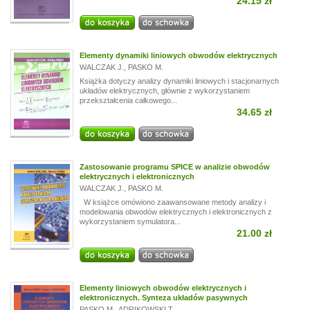
24.15 zł
Elementy dynamiki liniowych obwodów elektrycznych
WALCZAK J.
,
PASKO M.
Książka dotyczy analizy dynamiki liniowych i stacjonarnych
układów elektrycznych, głównie z wykorzystaniem
przekształcenia całkowego...
34.65 zł
Zastosowanie programu SPICE w analizie obwodów
elektrycznych i elektronicznych
WALCZAK J.
,
PASKO M.
W książce omówiono zaawansowane metody analizy i
modelowania obwodów elektrycznych i elektronicznych z
wykorzystaniem symulatora...
21.00 zł
Elementy liniowych obwodów elektrycznych i
elektronicznych. Synteza układów pasywnych
PASKO M.
,
ADRIKOWSKI T.