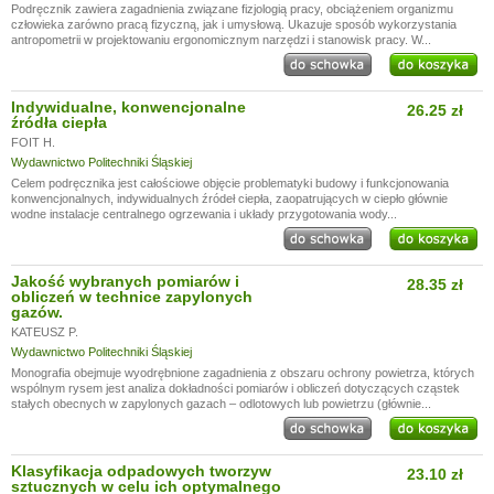
Podręcznik zawiera zagadnienia związane fizjologią pracy, obciążeniem organizmu
człowieka zarówno pracą fizyczną, jak i umysłową. Ukazuje sposób wykorzystania
antropometrii w projektowaniu ergonomicznym narzędzi i stanowisk pracy. W...
Indywidualne, konwencjonalne
26.25 zł
źródła ciepła
FOIT H.
Wydawnictwo Politechniki Śląskiej
Celem podręcznika jest całościowe objęcie problematyki budowy i funkcjonowania
konwencjonalnych, indywidualnych źródeł ciepła, zaopatrujących w ciepło głównie
wodne instalacje centralnego ogrzewania i układy przygotowania wody...
Jakość wybranych pomiarów i
28.35 zł
obliczeń w technice zapylonych
gazów.
KATEUSZ P.
Wydawnictwo Politechniki Śląskiej
Monografia obejmuje wyodrębnione zagadnienia z obszaru ochrony powietrza, których
wspólnym rysem jest analiza dokładności pomiarów i obliczeń dotyczących cząstek
stałych obecnych w zapylonych gazach – odlotowych lub powietrzu (głównie...
Klasyfikacja odpadowych tworzyw
23.10 zł
sztucznych w celu ich optymalnego