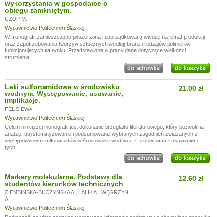
wykorzystania w gospodarce o
obiegu zamkniętym.
CZOP M.
Wydawnictwo Politechniki Śląskiej
W monografii zamieszczono poszerzoną i uporządkowaną wiedzę na temat produkcji
oraz zapotrzebowania tworzyw sztucznych według branż i rodzajów polimerów
funkcjonujących na rynku. Przedstawione w pracy dane dotyczące wielkości
strumienia...
Leki sulfonamidowe w środowisku
21.00 zł
wodnym. Występowanie, usuwanie,
implikacje.
FELIS EWA
Wydawnictwo Politechniki Śląskiej
Celem niniejszej monografii jest dokonanie przeglądu literaturowego, który pozwoli na
analizę, usystematyzowanie i podsumowanie wybranych zagadnień związanych z
występowaniem sulfonamidów w środowisku wodnym, z problemami z usuwaniem
tych...
Markery molekularne. Podstawy dla
12.60 zł
studentów kierunków technicznych
ZIEMBIŃSKA-BUCZYŃSKA A.
,
LALIK A.
,
WĘGRZYN
A.
Wydawnictwo Politechniki Śląskiej