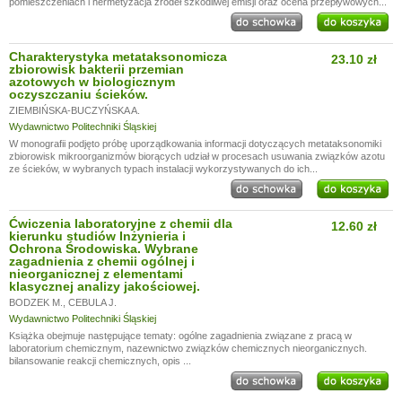
pomieszczeniach i hermetyzacja źródeł szkodliwej emisji oraz ocena przepływowych...
Charakterystyka metataksonomicza
23.10 zł
zbiorowisk bakterii przemian
azotowych w biologicznym
oczyszczaniu ścieków.
ZIEMBIŃSKA-BUCZYŃSKA A.
Wydawnictwo Politechniki Śląskiej
W monografii podjęto próbę uporządkowania informacji dotyczących metataksonomiki
zbiorowisk mikroorganizmów biorących udział w procesach usuwania związków azotu
ze ścieków, w wybranych typach instalacji wykorzystywanych do ich...
Ćwiczenia laboratoryjne z chemii dla
12.60 zł
kierunku studiów Inżynieria i
Ochrona Środowiska. Wybrane
zagadnienia z chemii ogólnej i
nieorganicznej z elementami
klasycznej analizy jakościowej.
BODZEK M.
,
CEBULA J.
Wydawnictwo Politechniki Śląskiej
Książka obejmuje następujące tematy: ogólne zagadnienia związane z pracą w
laboratorium chemicznym, nazewnictwo związków chemicznych nieorganicznych.
bilansowanie reakcji chemicznych, opis ...