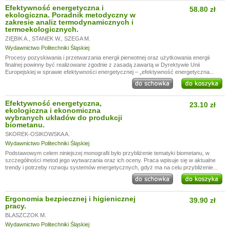
Efektywność energetyczna i
58.80 zł
ekologiczna. Poradnik metodyczny w
zakresie analiz termodynamicznych i
termoekologicznych.
ZIĘBIK A.
,
STANEK W.
,
SZEGA M.
Wydawnictwo Politechniki Śląskiej
Procesy pozyskiwania i przetwarzania energii pierwotnej oraz użytkowania energii
finalnej powinny być realizowane zgodnie z zasadą zawartą w Dyrektywie Unii
Europejskiej w sprawie efektywności energetycznej – „efektywność energetyczna...
Efektywność energetyczna,
23.10 zł
ekologiczna i ekonomiczna
wybranych układów do produkcji
biometanu.
SKOREK-OSIKOWSKA A.
Wydawnictwo Politechniki Śląskiej
Podstawowym celem niniejszej monografii było przybliżenie tematyki biometanu, w
szczególności metod jego wytwarzania oraz ich oceny. Praca wpisuje się w aktualne
trendy i potrzeby rozwoju systemów energetycznych, gdyż ma na celu przybliżenie...
Ergonomia bezpiecznej i higienicznej
39.90 zł
pracy.
BLASZCZOK M.
Wydawnictwo Politechniki Śląskiej