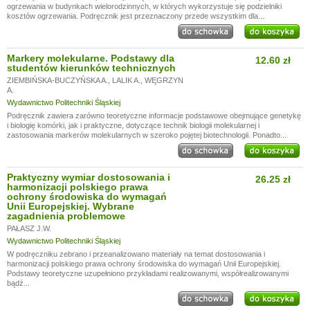
ogrzewania w budynkach wielorodzinnych, w których wykorzystuje się podzielniki
kosztów ogrzewania. Podręcznik jest przeznaczony przede wszystkim dla...
Markery molekularne. Podstawy dla
12.60 zł
studentów kierunków technicznych
ZIEMBIŃSKA-BUCZYŃSKA A.
,
LALIK A.
,
WĘGRZYN
A.
Wydawnictwo Politechniki Śląskiej
Podręcznik zawiera zarówno teoretyczne informacje podstawowe obejmujące genetykę
i biologię komórki, jak i praktyczne, dotyczące technik biologii molekularnej i
zastosowania markerów molekularnych w szeroko pojętej biotechnologii. Ponadto...
Praktyczny wymiar dostosowania i
26.25 zł
harmonizacji polskiego prawa
ochrony środowiska do wymagań
Unii Europejskiej. Wybrane
zagadnienia problemowe
PAŁASZ J.W.
Wydawnictwo Politechniki Śląskiej
W podręczniku zebrano i przeanalizowano materiały na temat dostosowania i
harmonizacji polskiego prawa ochrony środowiska do wymagań Unii Europejskiej.
Podstawy teoretyczne uzupełniono przykładami realizowanymi, współrealizowanymi
bądź...