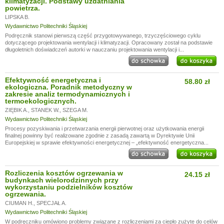
klimatyzacji. Podstawy uzdatniania
powietrza.
LIPSKA B.
Wydawnictwo Politechniki Śląskiej
Podręcznik stanowi pierwszą część przygotowywanego, trzyczęściowego cyklu
dotyczącego projektowania wentylacji i klimatyzacji. Opracowany został na podstawie
długoletnich doświadczeń autorki w nauczaniu projektowania wentylacji i...
Efektywność energetyczna i
58.80 zł
ekologiczna. Poradnik metodyczny w
zakresie analiz termodynamicznych i
termoekologicznych.
ZIĘBIK A.
,
STANEK W.
,
SZEGA M.
Wydawnictwo Politechniki Śląskiej
Procesy pozyskiwania i przetwarzania energii pierwotnej oraz użytkowania energii
finalnej powinny być realizowane zgodnie z zasadą zawartą w Dyrektywie Unii
Europejskiej w sprawie efektywności energetycznej – „efektywność energetyczna...
Rozliczenia kosztów ogrzewania w
24.15 zł
budynkach wielorodzinnych przy
wykorzystaniu podzielników kosztów
ogrzewania.
CIUMAN H.
,
SPECJAŁ A.
Wydawnictwo Politechniki Śląskiej
W podręczniku omówiono problemy związane z rozliczeniami za ciepło zużyte do celów