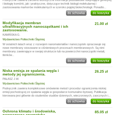
Podręcznik zawiera zarówno teoretyczne informacje podstawowe obejmujące genetykę
i biologię komórki, jak i praktyczne, dotyczące technik biologii molekularnej i
zastosowania markerów molekularnych w szeroko pojętej biotechnologii. Ponadto...
Modyfikacja membran
21.00 zł
ultrafiltracyjnych nanocząstkami i ich
zastosowanie.
KAMIŃSKA G.
Wydawnictwo Politechniki Śląskiej
W ostatnich latach wraz z rozwojem nanomateriałów i nanocząstek opracowuje się
nowe membrany stosowane w ciśnieniowych procesach membranowych. Są nimi
membrany zawierające w swojej strukturze lub na powierzchni nanocząstki metali,
tlenków...
Niska emisja ze spalania węgla i
26.25 zł
metody jej ograniczenia.
PAŁASZ J.W.
Wydawnictwo Politechniki Śląskiej
Podręcznik zawiera kompleksowe omówienie metod i procedur ograniczenia niskiej
emisji pochodzącej ze spalania węgla w gospodarce komunalno-bytowej. Publikacja
kierowana jest głównie do studentów studiów dziennych, wieczorowych, zaocznych i...
Ochrona klimatu i środowiska,
85.05 zł
nowoczesna energetyka.