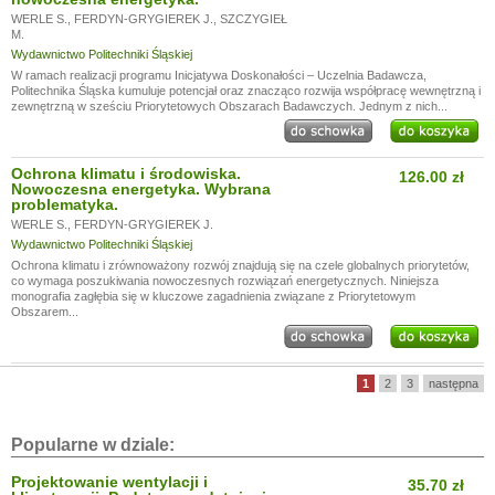
WERLE S.
,
FERDYN-GRYGIEREK J.
,
SZCZYGIEŁ
M.
Wydawnictwo Politechniki Śląskiej
W ramach realizacji programu Inicjatywa Doskonałości – Uczelnia Badawcza,
Politechnika Śląska kumuluje potencjał oraz znacząco rozwija współpracę wewnętrzną i
zewnętrzną w sześciu Priorytetowych Obszarach Badawczych. Jednym z nich...
Ochrona klimatu i środowiska.
126.00 zł
Nowoczesna energetyka. Wybrana
problematyka.
WERLE S.
,
FERDYN-GRYGIEREK J.
Wydawnictwo Politechniki Śląskiej
Ochrona klimatu i zrównoważony rozwój znajdują się na czele globalnych priorytetów,
co wymaga poszukiwania nowoczesnych rozwiązań energetycznych. Niniejsza
monografia zagłębia się w kluczowe zagadnienia związane z Priorytetowym
Obszarem...
1
2
3
następna
Popularne w dziale:
Projektowanie wentylacji i
35.70 zł