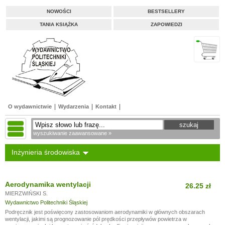
NOWOŚCI
BESTSELLERY
TANIA KSIĄŻKA
ZAPOWIEDZI
O wydawnictwie
Wydarzenia
Kontakt
wyszukiwanie zaawansowane »
Inżynieria środowiska
Aerodynamika wentylacji
26.25 zł
MIERZWIŃSKI S.
Wydawnictwo Politechniki Śląskiej
Podręcznik jest poświęcony zastosowaniom aerodynamiki w głównych obszarach
wentylacji, jakimi są prognozowanie pól prędkości przepływów powietrza w