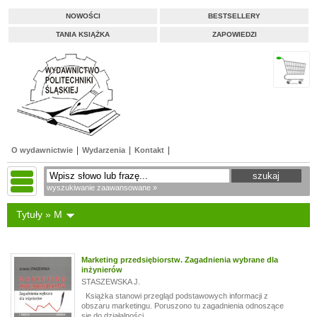
NOWOŚCI
BESTSELLERY
TANIA KSIĄŻKA
ZAPOWIEDZI
O wydawnictwie
Wydarzenia
Kontakt
wyszukiwanie zaawansowane »
Tytuły » M
Marketing przedsiębiorstw. Zagadnienia wybrane dla
inżynierów
STASZEWSKA J.
Książka stanowi przegląd podstawowych informacji z
obszaru marketingu. Poruszono tu zagadnienia odnoszące
się do działalności...