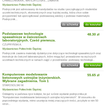
CHMIELOWSKA A.
,
MATEJA-LOSA E.
,
ŻABKA M.
Wydawnictwo Politechniki Śląskiej
Podręcznik jest adresowany do kandydatów na studia i początkujących studentów
uczelni technicznych, ekonomicznych oraz każdej osoby, która chce sobie
przypomnieć lub uporządkować podstawową wiedzę z podstaw matematyki.
Podręcznik...
Podstawowe technologie
48.30 zł
spawalnicze w ćwiczeniach
laboratoryjnych. Cześć pierwsza.
CZUPRYŃSKI A.
Wydawnictwo Politechniki Śląskiej
Podręcznik zawiera materiały dydaktyczne dotyczące technologii spawalniczych oraz
instrukcje do ćwiczeń laboratoryjnych, które mogą być prowadzone na wyższych
uczelniach technicznych w ramach zajęć z przedmiotów: podstawy technologii...
Komputerowe modelowanie
55.65 zł
betonowych ustrojów inżynierskich.
Wybrane zagadnienia. Tom 1
STAROSOLSKI W.
Wydawnictwo Politechniki Śląskiej
Oddajemy w państwa ręce kolejne, bo już szóste wydanie podręcznika pt.
"Komputerowe modelowanie betonowych ustrojów inżynierskich”. W stosunku do
poprzedniego wydania, mimo usunięcia mniej znaczących treści, przybyło w nim 50
stron...