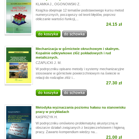
KLAMKA J.
,
OGONOWSKI Z.
Książka obejmuje 12 tematów podstawowego kursu metod
numerycznych, począwszy od teorii błędów, poprzez
obliczanie wartości funkcji,...
24.15 zł
Mechanizacja w górnictwie okruchowym i skalnym.
Kopalnie odkrywkowe złóż pokładowych i rud
metalicznych.
CZAPLICKI J. M.
W podręczniku opisano metody i systemy mechanizacyjne
stosowane w górnictwie powierzchniowym na świecie w
relacji do rodzajów złóż i...
27.30 zł
Metodyka wyznaczania poziomu hałasu na stanowisku
pracy w przykładach
KASPRZYK H.
W podręczniku omówiono problematykę akustyczną w
obszarze działań związanych z bezpieczeństwem i higieną
pracy. Zawarto kompendium wiedzy na...
21.00 zł