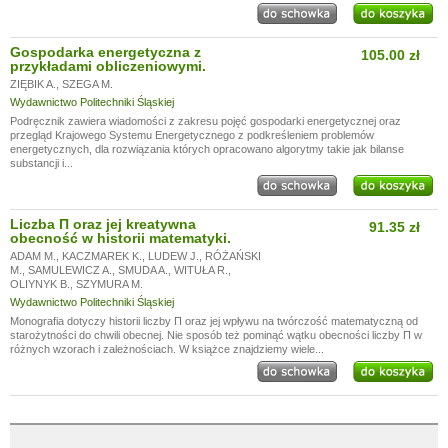
Gospodarka energetyczna z
105.00 zł
przykładami obliczeniowymi.
ZIĘBIK A.
,
SZEGA M.
Wydawnictwo Politechniki Śląskiej
Podręcznik zawiera wiadomości z zakresu pojęć gospodarki energetycznej oraz
przegląd Krajowego Systemu Energetycznego z podkreśleniem problemów
energetycznych, dla rozwiązania których opracowano algorytmy takie jak bilanse
substancji i...
Liczba Π oraz jej kreatywna
91.35 zł
obecność w historii matematyki.
ADAM M.
,
KACZMAREK K.
,
LUDEW J.
,
RÓŻAŃSKI
M.
,
SAMULEWICZ A.
,
SMUDA A.
,
WITUŁA R.
,
OLIYNYK B.
,
SZYMURA M.
Wydawnictwo Politechniki Śląskiej
Monografia dotyczy historii liczby Π oraz jej wpływu na twórczość matematyczną od
starożytności do chwili obecnej. Nie sposób też pominąć wątku obecności liczby Π w
różnych wzorach i zależnościach. W książce znajdziemy wiele...