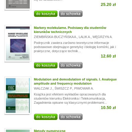
25.20 zł
Markery molekularne. Podstawy dla studentów
kierunków technicznych
ZIEMBIŃSKA-BUCZYŃSKA A.
,
LALIK A.
,
WĘGRZYN A.
Podręcznik zawiera zarówno teoretyczne informacje
podstawowe obejmujące genetykę i biologię komórki, jak i
praktyczne, dotyczące technik...
12.60 zł
Modulation and demodulation of signals. I. Analogue
amplitude and frequency modulation
WALCZAK J.
,
ŚWISZCZ P.
,
PIWOWAR A.
Książka jest efektem wykładów opracowanych dla
studentów kierunku Elektronika i Telekomunikacja,
Zagadnienia opisane są klasycznymi problemami...
10.50 zł
Metody numeryczne