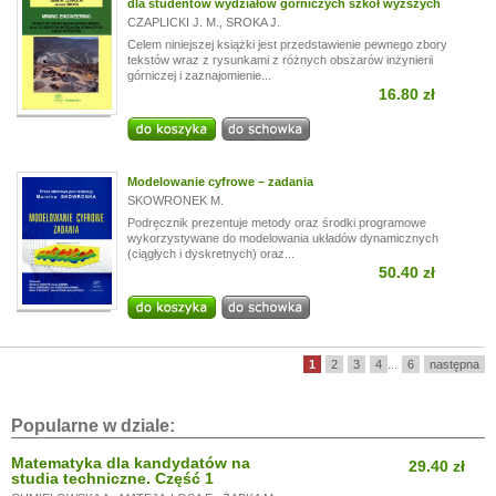
dla studentów wydziałów górniczych szkół wyższych
CZAPLICKI J. M.
,
SROKA J.
Celem niniejszej książki jest przedstawienie pewnego zbory
tekstów wraz z rysunkami z różnych obszarów inżynierii
górniczej i zaznajomienie...
16.80 zł
Modelowanie cyfrowe – zadania
SKOWRONEK M.
Podręcznik prezentuje metody oraz środki programowe
wykorzystywane do modelowania układów dynamicznych
(ciągłych i dyskretnych) oraz...
50.40 zł
1
2
3
4
...
6
następna
Popularne w dziale:
Matematyka dla kandydatów na
29.40 zł
studia techniczne. Część 1