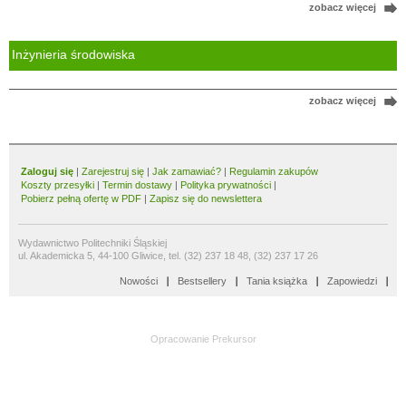
zobacz więcej
Inżynieria środowiska
zobacz więcej
Zaloguj się
|
Zarejestruj się
|
Jak zamawiać?
|
Regulamin zakupów
Koszty przesyłki
|
Termin dostawy
|
Polityka prywatności
|
Pobierz pełną ofertę w PDF
|
Zapisz się do newslettera
Wydawnictwo Politechniki Śląskiej
ul. Akademicka 5, 44-100 Gliwice, tel. (32) 237 18 48, (32) 237 17 26
Nowości
Bestsellery
Tania książka
Zapowiedzi
Opracowanie
Prekursor