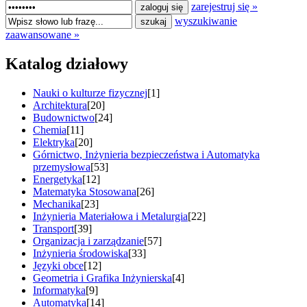
zarejestruj się »
wyszukiwanie
zaawansowane »
Katalog działowy
Nauki o kulturze fizycznej
[1]
Architektura
[20]
Budownictwo
[24]
Chemia
[11]
Elektryka
[20]
Górnictwo, Inżynieria bezpieczeństwa i Automatyka
przemysłowa
[53]
Energetyka
[12]
Matematyka Stosowana
[26]
Mechanika
[23]
Inżynieria Materiałowa i Metalurgia
[22]
Transport
[39]
Organizacja i zarządzanie
[57]
Inżynieria środowiska
[33]
Języki obce
[12]
Geometria i Grafika Inżynierska
[4]
Informatyka
[9]
Automatyka
[14]