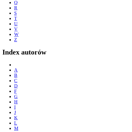
Q
R
S
T
U
V
W
Z
Index autorów
A
B
C
D
F
G
H
I
J
K
L
M