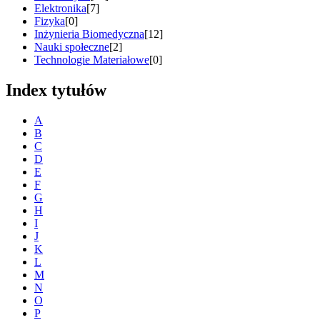
Elektronika
[7]
Fizyka
[0]
Inżynieria Biomedyczna
[12]
Nauki społeczne
[2]
Technologie Materiałowe
[0]
Index tytułów
A
B
C
D
E
F
G
H
I
J
K
L
M
N
O
P