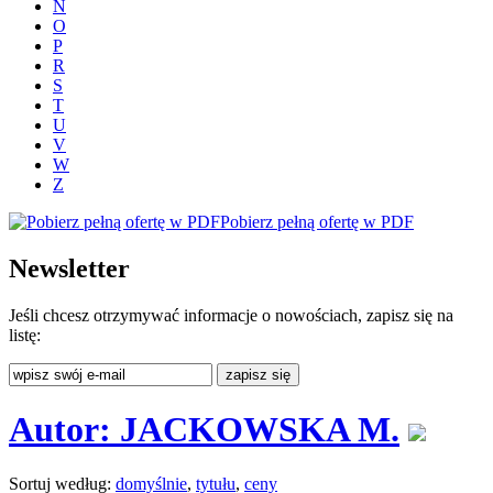
N
O
P
R
S
T
U
V
W
Z
Pobierz pełną ofertę w PDF
Newsletter
Jeśli chcesz otrzymywać informacje o nowościach, zapisz się na
listę:
Autor: JACKOWSKA M.
Sortuj według:
domyślnie
,
tytułu
,
ceny