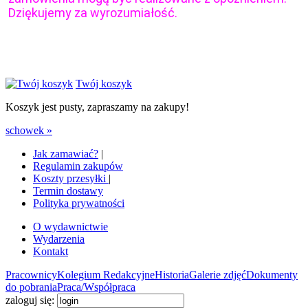
Dziękujemy za wyrozumiałość.
Twój koszyk
Koszyk jest pusty, zapraszamy na zakupy!
schowek »
Jak zamawiać?
|
Regulamin zakupów
Koszty przesyłki
|
Termin dostawy
Polityka prywatności
O wydawnictwie
Wydarzenia
Kontakt
Pracownicy
Kolegium Redakcyjne
Historia
Galerie zdjęć
Dokumenty
do pobrania
Praca/Współpraca
zaloguj się: