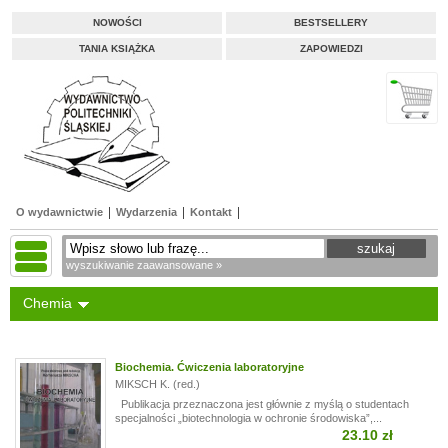
NOWOŚCI
BESTSELLERY
TANIA KSIĄŻKA
ZAPOWIEDZI
O wydawnictwie
Wydarzenia
Kontakt
wyszukiwanie zaawansowane »
Chemia
Biochemia. Ćwiczenia laboratoryjne
MIKSCH K. (red.)
Publikacja przeznaczona jest głównie z myślą o studentach
specjalności „biotechnologia w ochronie środowiska”,...
23.10 zł