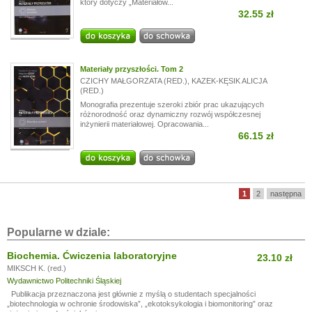
który dotyczy „Materiałów...
32.55 zł
Materiały przyszłości. Tom 2
CZICHY MAŁGORZATA (RED.)
,
KAZEK-KĘSIK ALICJA
(RED.)
Monografia prezentuje szeroki zbiór prac ukazujących
różnorodność oraz dynamiczny rozwój współczesnej
inżynierii materiałowej. Opracowania...
66.15 zł
1
2
następna
Popularne w dziale:
Biochemia. Ćwiczenia laboratoryjne
23.10 zł
MIKSCH K. (red.)
Wydawnictwo Politechniki Śląskiej
Publikacja przeznaczona jest głównie z myślą o studentach specjalności
„biotechnologia w ochronie środowiska”, „ekotoksykologia i biomonitoring” oraz