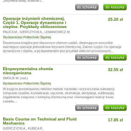
„inżynieria wody, ścieków i...
Operacje inżynierii chemicznej.
25.20 zł
Część 1. Operacje dynamiczne i
cieplne. Przykłady obliczeniowe
PALICA M.
,
GIERCZYCKI A.
,
LEMANOWICZ M.
Wydawnictwo Politechniki Śląskiej
Dwutomowa książka jest obszernym zbiorem zadań, obejmującym wszystkie
ważniejsze operacje jednostkowe inżynierii chemicznej. Zakres części I to operacje
dynamiczne i cieplne, a jej dopełnieniem jest przykład obliczeń procesowych...
Eksperymentalna chemia
32.55 zł
nieorganiczna
SMOLIK M. (red.)
Wydawnictwo Politechniki Śląskiej
W książce przedstawiono niektóre metody rozdziału i oczyszczania substancji
(strącanie osadów, krystalizacja, sączenie, ekstrakcja, destylacja, sublimacja),
zagadnienia związane z kinetyką chemiczną oraz równowagami reakcji: kwas-
zasada,...
Basic Course on Technical and Fluid
17.85 zł
Mechanics
GIERCZYCKI A.
,
KUBICA R.