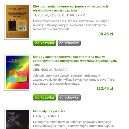
Elektrochemia i równowagi jonowe w roztworach
elektrolitów - teoria i zadania
TUREK W.
,
KOZIEŁ K.
,
TURCZYN R.
Podręcznik składa się z sześciu rozdziałów, w których
autorzy omawiają kolejno: aktywność i współczynniki
aktywności w roztworach...
30.45 zł
Metody spektroskopowe i spektrometria mas w
zastosowaniu do identyfikacji związków organicznych.
Tom I
ZIELIŃSKI W.
,
RAJCA A.
„Metody spektroskopowe i spektrometria mas w
zastosowaniu do identyfikacji związków organicznych” jest
rozszerzoną, zmodernizowaną i...
113.40 zł
Materiały przyszłości.
DATA P.
,
JANAS D.
Monografia podsumowuje potencjał badawczy trzeciego
Priorytetowego Obszaru Badawczego Politechniki Śląskiej,