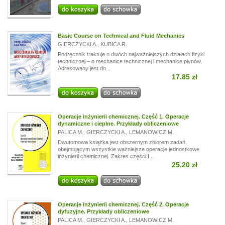
Basic Course on Technical and Fluid Mechanics
GIERCZYCKI A.
,
KUBICA R.
Podręcznik traktuje o dwóch najważniejszych działach fizyki
technicznej – o mechanice technicznej i mechanice płynów.
Adresowany jest do...
17.85 zł
Operacje inżynierii chemicznej. Część 1. Operacje
dynamiczne i cieplne. Przykłady obliczeniowe
PALICA M.
,
GIERCZYCKI A.
,
LEMANOWICZ M.
Dwutomowa książka jest obszernym zbiorem zadań,
obejmującym wszystkie ważniejsze operacje jednostkowe
inżynierii chemicznej. Zakres części I...
25.20 zł
Operacje inżynierii chemicznej. Część 2. Operacje
dyfuzyjne. Przykłady obliczeniowe
PALICA M.
,
GIERCZYCKI A.
,
LEMANOWICZ M.