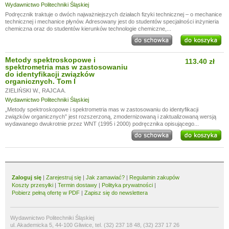
Wydawnictwo Politechniki Śląskiej
Podręcznik traktuje o dwóch najważniejszych działach fizyki technicznej – o mechanice
technicznej i mechanice płynów. Adresowany jest do studentów specjalności inżynieria
chemiczna oraz do studentów kierunków technologie chemiczne,...
Metody spektroskopowe i
113.40 zł
spektrometria mas w zastosowaniu
do identyfikacji związków
organicznych. Tom I
ZIELIŃSKI W.
,
RAJCA A.
Wydawnictwo Politechniki Śląskiej
„Metody spektroskopowe i spektrometria mas w zastosowaniu do identyfikacji
związków organicznych” jest rozszerzoną, zmodernizowaną i zaktualizowaną wersją
wydawanego dwukrotnie przez WNT (1995 i 2000) podręcznika opisującego...
Zaloguj się
|
Zarejestruj się
|
Jak zamawiać?
|
Regulamin zakupów
Koszty przesyłki
|
Termin dostawy
|
Polityka prywatności
|
Pobierz pełną ofertę w PDF
|
Zapisz się do newslettera
Wydawnictwo Politechniki Śląskiej
ul. Akademicka 5, 44-100 Gliwice, tel. (32) 237 18 48, (32) 237 17 26