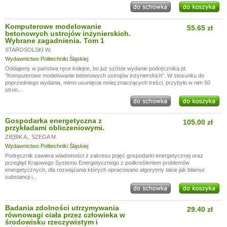
Komputerowe modelowanie
55.65 zł
betonowych ustrojów inżynierskich.
Wybrane zagadnienia. Tom 1
STAROSOLSKI W.
Wydawnictwo Politechniki Śląskiej
Oddajemy w państwa ręce kolejne, bo już szóste wydanie podręcznika pt.
"Komputerowe modelowanie betonowych ustrojów inżynierskich”. W stosunku do
poprzedniego wydania, mimo usunięcia mniej znaczących treści, przybyło w nim 50
stron...
Gospodarka energetyczna z
105.00 zł
przykładami obliczeniowymi.
ZIĘBIK A.
,
SZEGA M.
Wydawnictwo Politechniki Śląskiej
Podręcznik zawiera wiadomości z zakresu pojęć gospodarki energetycznej oraz
przegląd Krajowego Systemu Energetycznego z podkreśleniem problemów
energetycznych, dla rozwiązania których opracowano algorytmy takie jak bilanse
substancji i...
Badania zdolności utrzymywania
29.40 zł
równowagi ciała przez człowieka w
środowisku rzeczywistym i