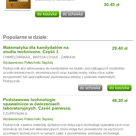
30.45 zł
Popularne w dziale:
Matematyka dla kandydatów na
29.40 zł
studia techniczne. Część 1
CHMIELOWSKA A.
,
MATEJA-LOSA E.
,
ŻABKA M.
Wydawnictwo Politechniki Śląskiej
Podręcznik jest adresowany do kandydatów na studia i początkujących studentów
uczelni technicznych, ekonomicznych oraz każdej osoby, która chce sobie
przypomnieć lub uporządkować podstawową wiedzę z podstaw matematyki.
Podręcznik...
Podstawowe technologie
48.30 zł
spawalnicze w ćwiczeniach
laboratoryjnych. Cześć pierwsza.
CZUPRYŃSKI A.
Wydawnictwo Politechniki Śląskiej
Podręcznik zawiera materiały dydaktyczne dotyczące technologii spawalniczych oraz
instrukcje do ćwiczeń laboratoryjnych, które mogą być prowadzone na wyższych
uczelniach technicznych w ramach zajęć z przedmiotów: podstawy technologii...