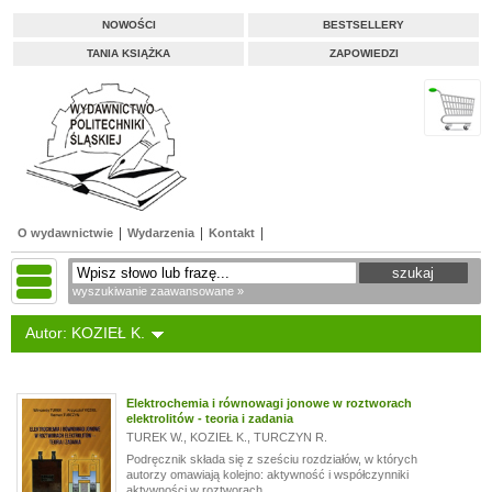
NOWOŚCI
BESTSELLERY
TANIA KSIĄŻKA
ZAPOWIEDZI
O wydawnictwie
Wydarzenia
Kontakt
wyszukiwanie zaawansowane »
Autor: KOZIEŁ K.
Elektrochemia i równowagi jonowe w roztworach
elektrolitów - teoria i zadania
TUREK W.
,
KOZIEŁ K.
,
TURCZYN R.
Podręcznik składa się z sześciu rozdziałów, w których
autorzy omawiają kolejno: aktywność i współczynniki
aktywności w roztworach...