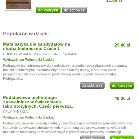
21.00 zł
Popularne w dziale:
Matematyka dla kandydatów na
29.40 zł
studia techniczne. Część 1
CHMIELOWSKA A.
,
MATEJA-LOSA E.
,
ŻABKA M.
Wydawnictwo Politechniki Śląskiej
Podręcznik jest adresowany do kandydatów na studia i początkujących studentów
uczelni technicznych, ekonomicznych oraz każdej osoby, która chce sobie
przypomnieć lub uporządkować podstawową wiedzę z podstaw matematyki.
Podręcznik...
Podstawowe technologie
48.30 zł
spawalnicze w ćwiczeniach
laboratoryjnych. Cześć pierwsza.
CZUPRYŃSKI A.
Wydawnictwo Politechniki Śląskiej
Podręcznik zawiera materiały dydaktyczne dotyczące technologii spawalniczych oraz
instrukcje do ćwiczeń laboratoryjnych, które mogą być prowadzone na wyższych
uczelniach technicznych w ramach zajęć z przedmiotów: podstawy technologii...