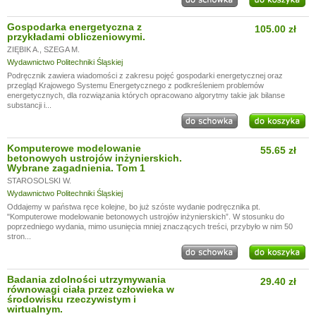
Gospodarka energetyczna z
105.00 zł
przykładami obliczeniowymi.
ZIĘBIK A.
,
SZEGA M.
Wydawnictwo Politechniki Śląskiej
Podręcznik zawiera wiadomości z zakresu pojęć gospodarki energetycznej oraz
przegląd Krajowego Systemu Energetycznego z podkreśleniem problemów
energetycznych, dla rozwiązania których opracowano algorytmy takie jak bilanse
substancji i...
Komputerowe modelowanie
55.65 zł
betonowych ustrojów inżynierskich.
Wybrane zagadnienia. Tom 1
STAROSOLSKI W.
Wydawnictwo Politechniki Śląskiej
Oddajemy w państwa ręce kolejne, bo już szóste wydanie podręcznika pt.
"Komputerowe modelowanie betonowych ustrojów inżynierskich”. W stosunku do
poprzedniego wydania, mimo usunięcia mniej znaczących treści, przybyło w nim 50
stron...
Badania zdolności utrzymywania
29.40 zł
równowagi ciała przez człowieka w
środowisku rzeczywistym i
wirtualnym.