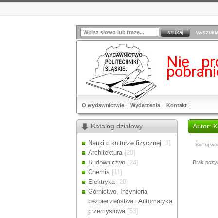
wyszuki
Nie pr
pobran
O wydawnictwie
Wydarzenia
Kontakt
Katalog działowy
Autor:
Nauki o kulturze fizycznej
[1]
Sortuj we
Architektura
[20]
Budownictwo
[24]
Brak pozycj
Chemia
[11]
Elektryka
[20]
Górnictwo, Inżynieria
bezpieczeństwa i Automatyka
przemysłowa
[53]