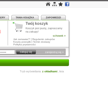
LERY
TANIA KSIĄŻKA
ZAPOWIEDZI
Twój koszyk
a
Koszyk jest pusty, zapraszamy
na zakupy!
schowek »
|
Jak zamawiać?
Regulamin zakupów
|
Koszty przesyłki
Termin dostawy
Polityka prywatności
zarejestruj się »
Tryb wyświetlania:
z okładkami
,
lista