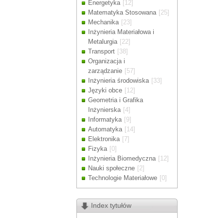
Energetyka
[12]
Drodzy Klienc
Matematyka Stosowana
[25]
Ze względu n
Mechanika
[23]
zamówienia m
Inżynieria Materiałowa i
Dziękujemy z
Metalurgia
[22]
Transport
[38]
Organizacja i
zarządzanie
[57]
Inżynieria środowiska
[33]
Języki obce
[12]
Geometria i Grafika
Inżynierska
[4]
Informatyka
[9]
Automatyka
[14]
Elektronika
[7]
Fizyka
[0]
Inżynieria Biomedyczna
[12]
Nauki społeczne
[2]
Technologie Materiałowe
[0]
Index tytułów