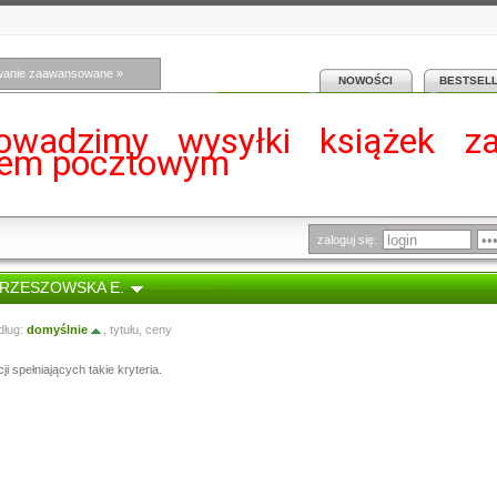
wanie zaawansowane »
NOWOŚCI
BESTSEL
owadzimy wysyłki książek z
iem pocztowym
zaloguj się:
 KRZESZOWSKA E.
dług:
domyślnie
,
tytułu
,
ceny
i spełniających takie kryteria.