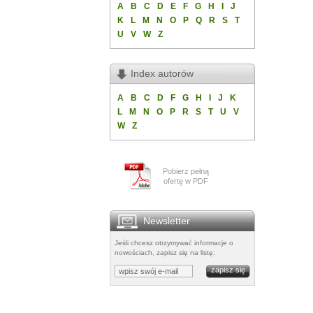
A
B
C
D
E
F
G
H
I
J
K
L
M
N
O
P
Q
R
S
T
U
V
W
Z
Index autorów
A
B
C
D
F
G
H
I
J
K
L
M
N
O
P
R
S
T
U
V
W
Z
Pobierz pełną
ofertę w PDF
Newsletter
Jeśli chcesz otrzymywać informacje o
nowościach, zapisz się na listę: