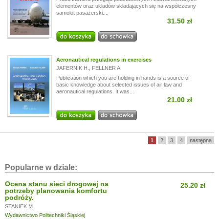
elementów oraz układów składających się na współczesny
samolot pasażerski....
31.50 zł
Aeronautical regulations in exercises
JAFERNIK H.
,
FELLNER A.
Publication which you are holding in hands is a source of
basic knowledge about selected issues of air law and
aeronautical regulations. It was...
21.00 zł
1
2
3
4
następna
Popularne w dziale:
Ocena stanu sieci drogowej na
25.20 zł
potrzeby planowania komfortu
podróży.
STANIEK M.
Wydawnictwo Politechniki Śląskiej