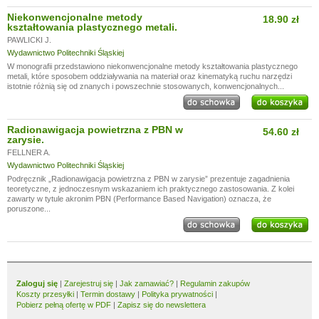
Niekonwencjonalne metody
18.90 zł
kształtowania plastycznego metali.
PAWLICKI J.
Wydawnictwo Politechniki Śląskiej
W monografii przedstawiono niekonwencjonalne metody kształtowania plastycznego
metali, które sposobem oddziaływania na materiał oraz kinematyką ruchu narzędzi
istotnie różnią się od znanych i powszechnie stosowanych, konwencjonalnych...
Radionawigacja powietrzna z PBN w
54.60 zł
zarysie.
FELLNER A.
Wydawnictwo Politechniki Śląskiej
Podręcznik „Radionawigacja powietrzna z PBN w zarysie” prezentuje zagadnienia
teoretyczne, z jednoczesnym wskazaniem ich praktycznego zastosowania. Z kolei
zawarty w tytule akronim PBN (Performance Based Navigation) oznacza, że
poruszone...
Zaloguj się
|
Zarejestruj się
|
Jak zamawiać?
|
Regulamin zakupów
Koszty przesyłki
|
Termin dostawy
|
Polityka prywatności
|
Pobierz pełną ofertę w PDF
|
Zapisz się do newslettera