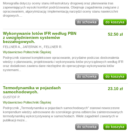
Monografia dotyczy oceny stanu infrastruktury drogowej oraz planowania tras
zapewniających wysoki komfort podróżowania. Obejmuje zagadnienia związane z
opracowaniem, algorytmizacją i implementacją narzędzi oceny stanu nawierzchni
drogowych....
Wykonywanie lotów IFR według PBN
52.50 zł
z uwzględnieniem systemów
bezzałogowych.
FELLNER A.
,
JAFERNIK H.
,
FELLNER R.
Wydawnictwo Politechniki Śląskiej
Podręcznik stanowi kompleksowe opracowanie, przydatne podczas doskonalenia
wiedzy o planowaniu, projektowaniu i wykonywaniu lotów przyrządowych według IFR
oraz dodatkowo zawiera dane niezbędne do operacyjnego wykonywania lotów
systemami...
Termodynamika w pojazdach
23.10 zł
samochodowych.
GUSTOF P.
Wydawnictwo Politechniki Śląskiej
Podręcznik „Termodynamika w pojazdach samochodowych” stanowi nowoczesne
kompendium wiedzy adresowane do szerokiego grona odbiorców zainteresowanych
termodynamiką wykorzystywaną w samochodach. Wiele zagadnień zawartych w
publikacji może...