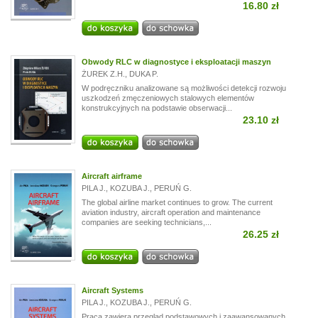
16.80 zł
Obwody RLC w diagnostyce i eksploatacji maszyn
ŻUREK Z.H.
,
DUKA P.
W podręczniku analizowane są możliwości detekcji rozwoju
uszkodzeń zmęczeniowych stalowych elementów
konstrukcyjnych na podstawie obserwacji...
23.10 zł
Aircraft airframe
PILA J.
,
KOZUBA J.
,
PERUŃ G.
The global airline market continues to grow. The current
aviation industry, aircraft operation and maintenance
companies are seeking technicians,...
26.25 zł
Aircraft Systems
PILA J.
,
KOZUBA J.
,
PERUŃ G.
Praca zawiera przegląd podstawowych i zaawansowanych