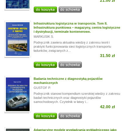
21.00 zł
Infrastruktura logistyczna w transporcie. Tom II.
Infrastruktura punktowa – magazyny, centra logistyczne
i dystrybucji, terminale kontenerowe.
MARKUSIK S.
Podręcznik zawiera aktualna wiedzę z zakresu teorii i
praktyki funkcjonowania sieci logistycznych transportu
ładunków, związanych z...
31.50 zł
Badania techniczne z diagnostyką pojazdów
mechanicznych
GUSTOF P.
Podręcznik stanowi kompendium szerokiej wiedzy z zakresu
badań technicznych oraz diagnostyki pojazdów
samochodowych. Czytelnik w łatwy i...
42.00 zł
Adaptacyjne modele wygładzania wykładniczego jako