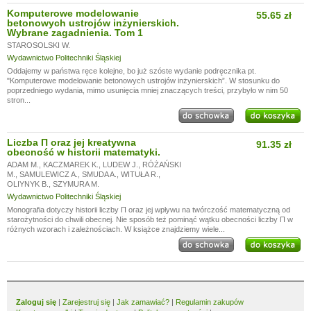
Komputerowe modelowanie
55.65 zł
betonowych ustrojów inżynierskich.
Wybrane zagadnienia. Tom 1
STAROSOLSKI W.
Wydawnictwo Politechniki Śląskiej
Oddajemy w państwa ręce kolejne, bo już szóste wydanie podręcznika pt.
"Komputerowe modelowanie betonowych ustrojów inżynierskich”. W stosunku do
poprzedniego wydania, mimo usunięcia mniej znaczących treści, przybyło w nim 50
stron...
Liczba Π oraz jej kreatywna
91.35 zł
obecność w historii matematyki.
ADAM M.
,
KACZMAREK K.
,
LUDEW J.
,
RÓŻAŃSKI
M.
,
SAMULEWICZ A.
,
SMUDA A.
,
WITUŁA R.
,
OLIYNYK B.
,
SZYMURA M.
Wydawnictwo Politechniki Śląskiej
Monografia dotyczy historii liczby Π oraz jej wpływu na twórczość matematyczną od
starożytności do chwili obecnej. Nie sposób też pominąć wątku obecności liczby Π w
różnych wzorach i zależnościach. W książce znajdziemy wiele...
Zaloguj się
|
Zarejestruj się
|
Jak zamawiać?
|
Regulamin zakupów