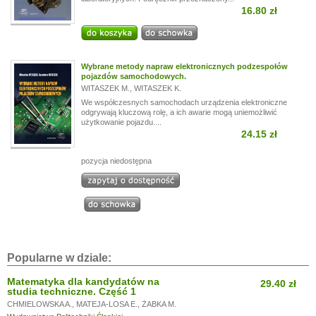
16.80 zł
Wybrane metody napraw elektronicznych podzespołów
pojazdów samochodowych.
WITASZEK M.
,
WITASZEK K.
We współczesnych samochodach urządzenia elektroniczne
odgrywają kluczową rolę, a ich awarie mogą uniemożliwić
użytkowanie pojazdu....
24.15 zł
pozycja niedostępna
Popularne w dziale:
Matematyka dla kandydatów na
29.40 zł
studia techniczne. Część 1
CHMIELOWSKA A.
,
MATEJA-LOSA E.
,
ŻABKA M.