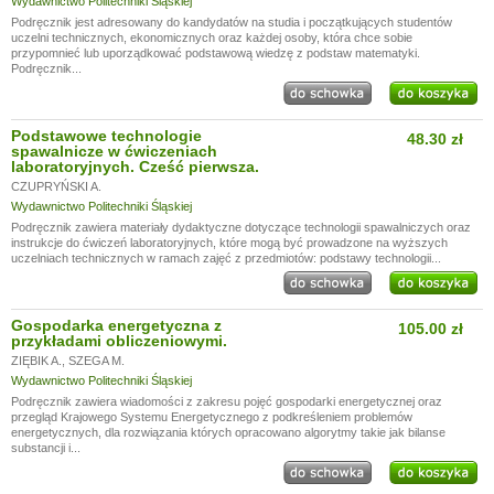
Wydawnictwo Politechniki Śląskiej
Podręcznik jest adresowany do kandydatów na studia i początkujących studentów
uczelni technicznych, ekonomicznych oraz każdej osoby, która chce sobie
przypomnieć lub uporządkować podstawową wiedzę z podstaw matematyki.
Podręcznik...
Podstawowe technologie
48.30 zł
spawalnicze w ćwiczeniach
laboratoryjnych. Cześć pierwsza.
CZUPRYŃSKI A.
Wydawnictwo Politechniki Śląskiej
Podręcznik zawiera materiały dydaktyczne dotyczące technologii spawalniczych oraz
instrukcje do ćwiczeń laboratoryjnych, które mogą być prowadzone na wyższych
uczelniach technicznych w ramach zajęć z przedmiotów: podstawy technologii...
Gospodarka energetyczna z
105.00 zł
przykładami obliczeniowymi.
ZIĘBIK A.
,
SZEGA M.
Wydawnictwo Politechniki Śląskiej
Podręcznik zawiera wiadomości z zakresu pojęć gospodarki energetycznej oraz
przegląd Krajowego Systemu Energetycznego z podkreśleniem problemów
energetycznych, dla rozwiązania których opracowano algorytmy takie jak bilanse
substancji i...