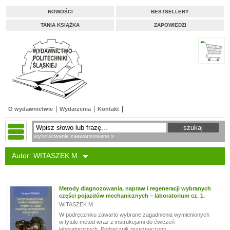
NOWOŚCI
BESTSELLERY
TANIA KSIĄŻKA
ZAPOWIEDZI
O wydawnictwie
Wydarzenia
Kontakt
wyszukiwanie zaawansowane »
Autor: WITASZEK M.
Metody diagnozowania, napraw i regeneracji wybranych
części pojazdów mechanicznych – laboratorium cz. 1.
WITASZEK M.
W podręczniku zawarto wybrane zagadnienia wymienionych
w tytule metod wraz z instrukcjami do ćwiczeń
laboratoryjnych. Podręcznik przeznaczony...