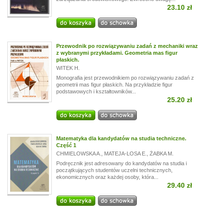
23.10 zł
Przewodnik po rozwiązywaniu zadań z mechaniki wraz
z wybranymi przykładami. Geometria mas figur
płaskich.
WITEK H.
Monografia jest przewodnikiem po rozwiązywaniu zadań z
geometrii mas figur płaskich. Na przykładzie figur
podstawowych i kształtowników...
25.20 zł
Matematyka dla kandydatów na studia techniczne.
Część 1
CHMIELOWSKA A.
,
MATEJA-LOSA E.
,
ŻABKA M.
Podręcznik jest adresowany do kandydatów na studia i
początkujących studentów uczelni technicznych,
ekonomicznych oraz każdej osoby, która...
29.40 zł