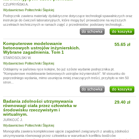
CZUPRYŃSKI A.
Wydawnictwo Politechniki Śląskiej
Podręcznik zawiera materiały dydaktyczne dotyczące technologii spawalniczych oraz
instrukcje do ćwiczeń laboratoryjnych, które mogą być prowadzone na wyższych
uczelniach technicznych w ramach zajęć z przedmiotów: podstawy technologii...
Komputerowe modelowanie
55.65 zł
betonowych ustrojów inżynierskich.
Wybrane zagadnienia. Tom 1
STAROSOLSKI W.
Wydawnictwo Politechniki Śląskiej
Oddajemy w państwa ręce kolejne, bo już szóste wydanie podręcznika pt.
"Komputerowe modelowanie betonowych ustrojów inżynierskich”. W stosunku do
poprzedniego wydania, mimo usunięcia mniej znaczących treści, przybyło w nim 50
stron...
Badania zdolności utrzymywania
29.40 zł
równowagi ciała przez człowieka w
środowisku rzeczywistym i
wirtualnym.
JURKOJĆ J.
Wydawnictwo Politechniki Śląskiej
Monografia zawiera kompleksowe ujęcie zagadnień związanych z analizą zdolności
utrzymywania równowagi przez człowieka w warunkach konfliktu bodźców