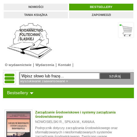
NOWOŚCI
BESTSELLERY
TANIA KSIĄŻKA
ZAPOWIEDZI
O wydawnictwie
Wydarzenia
Kontakt
wyszukiwanie zaawansowane »
Bestsellery
Zarządzanie środowiskowe i systemy zarządzania
środowiskowego
NOWOSIELSKI R.
,
SPILKA M.
,
KANIA A.
Podręcznik dotyczy zarządzania środowiskowego oraz
sformalizowanych i niesformalizowanych systemów
zarządzania środowiskowego. Zwrócono uwagę...