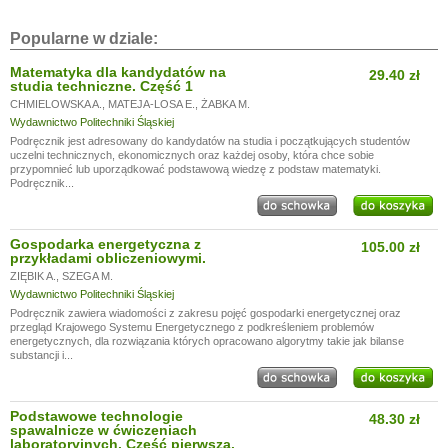
Popularne w dziale:
Matematyka dla kandydatów na
29.40 zł
studia techniczne. Część 1
CHMIELOWSKA A.
,
MATEJA-LOSA E.
,
ŻABKA M.
Wydawnictwo Politechniki Śląskiej
Podręcznik jest adresowany do kandydatów na studia i początkujących studentów
uczelni technicznych, ekonomicznych oraz każdej osoby, która chce sobie
przypomnieć lub uporządkować podstawową wiedzę z podstaw matematyki.
Podręcznik...
Gospodarka energetyczna z
105.00 zł
przykładami obliczeniowymi.
ZIĘBIK A.
,
SZEGA M.
Wydawnictwo Politechniki Śląskiej
Podręcznik zawiera wiadomości z zakresu pojęć gospodarki energetycznej oraz
przegląd Krajowego Systemu Energetycznego z podkreśleniem problemów
energetycznych, dla rozwiązania których opracowano algorytmy takie jak bilanse
substancji i...
Podstawowe technologie
48.30 zł
spawalnicze w ćwiczeniach
laboratoryjnych. Cześć pierwsza.