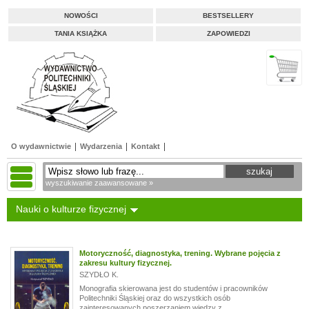
NOWOŚCI
BESTSELLERY
TANIA KSIĄŻKA
ZAPOWIEDZI
O wydawnictwie
Wydarzenia
Kontakt
wyszukiwanie zaawansowane »
Nauki o kulturze fizycznej
Motoryczność, diagnostyka, trening. Wybrane pojęcia z
zakresu kultury fizycznej.
SZYDŁO K.
Monografia skierowana jest do studentów i pracowników
Politechniki Śląskiej oraz do wszystkich osób
zainteresowanych poszerzaniem wiedzy z...