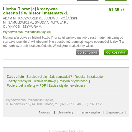
Liczba Π oraz jej kreatywna
91.35 zł
obecność w historii matematyki.
ADAM M.
,
KACZMAREK K.
,
LUDEW J.
,
RÓŻAŃSKI
M.
,
SAMULEWICZ A.
,
SMUDA A.
,
WITUŁA R.
,
OLIYNYK B.
,
SZYMURA M.
Wydawnictwo Politechniki Śląskiej
Monografia dotyczy historii liczby Π oraz jej wpływu na twórczość matematyczną od
starożytności do chwili obecnej. Nie sposób też pominąć wątku obecności liczby Π w
różnych wzorach i zależnościach. W książce znajdziemy wiele...
Zaloguj się
|
Zarejestruj się
|
Jak zamawiać?
|
Regulamin zakupów
Koszty przesyłki
|
Termin dostawy
|
Polityka prywatności
|
Pobierz pełną ofertę w PDF
|
Zapisz się do newslettera
Wydawnictwo Politechniki Śląskiej
ul. Akademicka 5, 44-100 Gliwice, tel. (32) 237 18 48, (32) 237 17 26
Nowości
Bestsellery
Tania książka
Zapowiedzi
Opracowanie
Prekursor