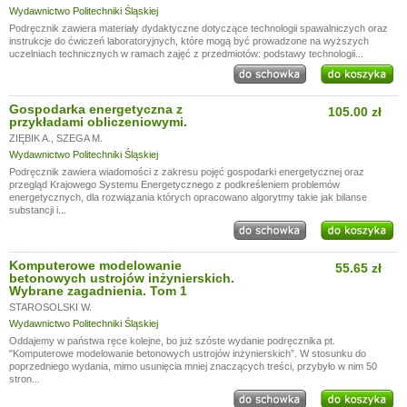
Wydawnictwo Politechniki Śląskiej
Podręcznik zawiera materiały dydaktyczne dotyczące technologii spawalniczych oraz
instrukcje do ćwiczeń laboratoryjnych, które mogą być prowadzone na wyższych
uczelniach technicznych w ramach zajęć z przedmiotów: podstawy technologii...
Gospodarka energetyczna z
105.00 zł
przykładami obliczeniowymi.
ZIĘBIK A.
,
SZEGA M.
Wydawnictwo Politechniki Śląskiej
Podręcznik zawiera wiadomości z zakresu pojęć gospodarki energetycznej oraz
przegląd Krajowego Systemu Energetycznego z podkreśleniem problemów
energetycznych, dla rozwiązania których opracowano algorytmy takie jak bilanse
substancji i...
Komputerowe modelowanie
55.65 zł
betonowych ustrojów inżynierskich.
Wybrane zagadnienia. Tom 1
STAROSOLSKI W.
Wydawnictwo Politechniki Śląskiej
Oddajemy w państwa ręce kolejne, bo już szóste wydanie podręcznika pt.
"Komputerowe modelowanie betonowych ustrojów inżynierskich”. W stosunku do
poprzedniego wydania, mimo usunięcia mniej znaczących treści, przybyło w nim 50
stron...