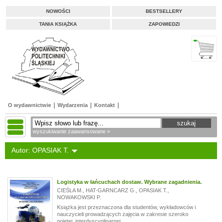
NOWOŚCI
BESTSELLERY
TANIA KSIĄŻKA
ZAPOWIEDZI
O wydawnictwie
Wydarzenia
Kontakt
wyszukiwanie zaawansowane »
Autor: OPASIAK T.
Logistyka w łańcuchach dostaw. Wybrane zagadnienia.
CIEŚLA M.
,
HAT-GARNCARZ G.
,
OPASIAK T.
,
NOWAKOWSKI P.
Książka jest przeznaczona dla studentów, wykładowców i
nauczycieli prowadzących zajęcia w zakresie szeroko
pojętej, interdyscyplinarnej...