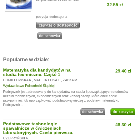
32.55 zł
pozycja niedostępna
Popularne w dziale:
Matematyka dla kandydatów na
29.40 zł
studia techniczne. Część 1
CHMIELOWSKA A.
,
MATEJA-LOSA E.
,
ŻABKA M.
Wydawnictwo Politechniki Śląskiej
Podręcznik jest adresowany do kandydatów na studia i początkujących studentów
uczelni technicznych, ekonomicznych oraz każdej osoby, która chce sobie
przypomnieć lub uporządkować podstawową wiedzę z podstaw matematyki.
Podręcznik...
Podstawowe technologie
48.30 zł
spawalnicze w ćwiczeniach
laboratoryjnych. Cześć pierwsza.
CZUPRYŃSKI A.