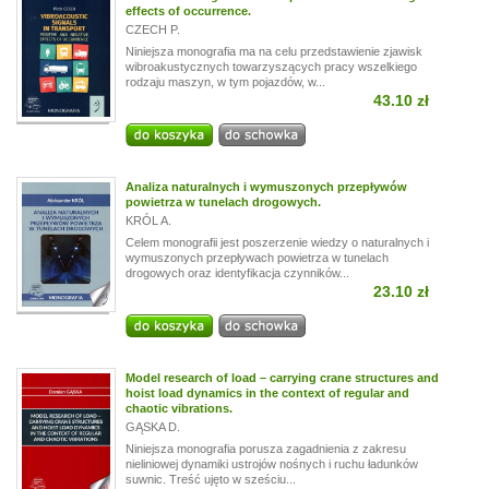
effects of occurrence.
CZECH P.
Niniejsza monografia ma na celu przedstawienie zjawisk
wibroakustycznych towarzyszących pracy wszelkiego
rodzaju maszyn, w tym pojazdów, w...
43.10 zł
Analiza naturalnych i wymuszonych przepływów
powietrza w tunelach drogowych.
KRÓL A.
Celem monografii jest poszerzenie wiedzy o naturalnych i
wymuszonych przepływach powietrza w tunelach
drogowych oraz identyfikacja czynników...
23.10 zł
Model research of load – carrying crane structures and
hoist load dynamics in the context of regular and
chaotic vibrations.
GĄSKA D.
Niniejsza monografia porusza zagadnienia z zakresu
nieliniowej dynamiki ustrojów nośnych i ruchu ładunków
suwnic. Treść ujęto w sześciu...