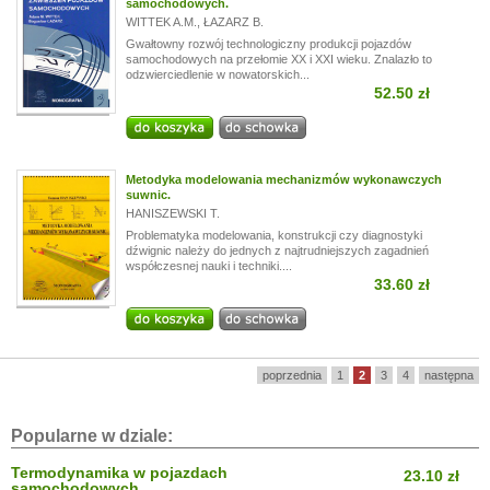
samochodowych.
WITTEK A.M.
,
ŁAZARZ B.
Gwałtowny rozwój technologiczny produkcji pojazdów
samochodowych na przełomie XX i XXI wieku. Znalazło to
odzwierciedlenie w nowatorskich...
52.50 zł
Metodyka modelowania mechanizmów wykonawczych
suwnic.
HANISZEWSKI T.
Problematyka modelowania, konstrukcji czy diagnostyki
dźwignic należy do jednych z najtrudniejszych zagadnień
współczesnej nauki i techniki....
33.60 zł
poprzednia
1
2
3
4
następna
Popularne w dziale:
Termodynamika w pojazdach
23.10 zł
samochodowych.