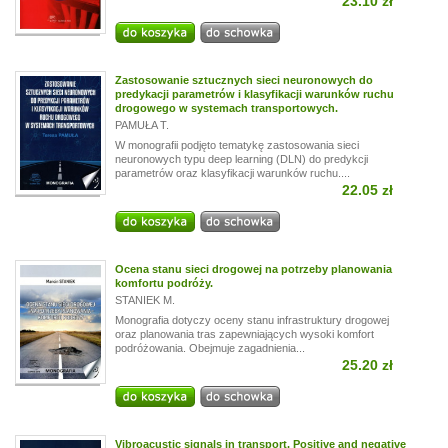
23.10 zł
Zastosowanie sztucznych sieci neuronowych do
predykacji parametrów i klasyfikacji warunków ruchu
drogowego w systemach transportowych.
PAMUŁA T.
W monografii podjęto tematykę zastosowania sieci
neuronowych typu deep learning (DLN) do predykcji
parametrów oraz klasyfikacji warunków ruchu....
22.05 zł
Ocena stanu sieci drogowej na potrzeby planowania
komfortu podróży.
STANIEK M.
Monografia dotyczy oceny stanu infrastruktury drogowej
oraz planowania tras zapewniających wysoki komfort
podróżowania. Obejmuje zagadnienia...
25.20 zł
Vibroacustic signals in transport. Positive and negative