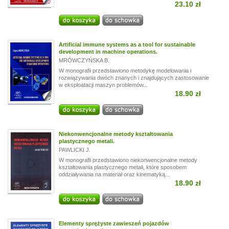
23.10 zł
Artificial immune systems as a tool for sustainable
development in machine operations.
MRÓWCZYŃSKA B.
W monografii przedstawiono metodykę modelowania i
rozwiązywania dwóch znanych i znajdujących zastosowanie
w eksploatacji maszyn problemów...
18.90 zł
Niekonwencjonalne metody kształtowania
plastycznego metali.
PAWLICKI J.
W monografii przedstawiono niekonwencjonalne metody
kształtowania plastycznego metali, które sposobem
oddziaływania na materiał oraz kinematyką...
18.90 zł
Elementy sprężyste zawieszeń pojazdów