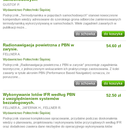
GUSTOF P.
Wydawnictwo Politechniki Śląskiej
Podręcznik „Termodynamika w pojazdach samochodowych” stanowi nowoczesne
kompendium wiedzy adresowane do szerokiego grona odbiorców zainteresowanych
termodynamiką wykorzystywaną w samochodach. Wiele zagadnień zawartych w
publikacji może...
Radionawigacja powietrzna z PBN w
54.60 zł
zarysie.
FELLNER A.
Wydawnictwo Politechniki Śląskiej
Podręcznik „Radionawigacja powietrzna z PBN w zarysie” prezentuje zagadnienia
teoretyczne, z jednoczesnym wskazaniem ich praktycznego zastosowania. Z kolei
zawarty w tytule akronim PBN (Performance Based Navigation) oznacza, że
poruszone...
Wykonywanie lotów IFR według PBN
52.50 zł
z uwzględnieniem systemów
bezzałogowych.
FELLNER A.
,
JAFERNIK H.
,
FELLNER R.
Wydawnictwo Politechniki Śląskiej
Podręcznik stanowi kompleksowe opracowanie, przydatne podczas doskonalenia
wiedzy o planowaniu, projektowaniu i wykonywaniu lotów przyrządowych według IFR
oraz dodatkowo zawiera dane niezbędne do operacyjnego wykonywania lotów