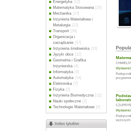
Energetyka
[12]
Drodzy Klienc
Matematyka Stosowana
[25]
Ze względu n
Mechanika
[23]
zamówienia m
Inżynieria Materiałowa i
Dziękujemy z
Metalurgia
[22]
Transport
[38]
Organizacja i
zarządzanie
[57]
Popula
Inżynieria środowiska
[33]
Języki obce
[12]
Matemat
Geometria i Grafika
CHMIELO
Inżynierska
[4]
Wydawnictw
Informatyka
[9]
Podręcznik
Automatyka
[14]
przypomni
Elektronika
[7]
Fizyka
[0]
Inżynieria Biomedyczna
[12]
Podsta
laborat
Nauki społeczne
[2]
CZUPRYŃS
Technologie Materiałowe
[0]
Wydawnictw
Podręcznik
wyższych u
Index tytułów