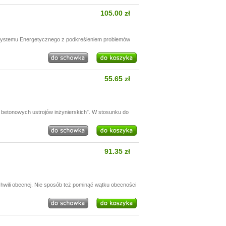
105.00 zł
 Systemu Energetycznego z podkreśleniem problemów
55.65 zł
betonowych ustrojów inżynierskich”. W stosunku do
91.35 zł
chwili obecnej. Nie sposób też pominąć wątku obecności