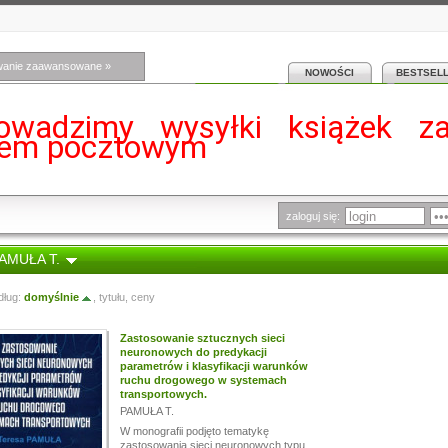
wanie zaawansowane »
NOWOŚCI
BESTSEL
owadzimy wysyłki książek z
iem pocztowym
zaloguj się:
PAMUŁA T.
dług:
domyślnie
,
tytułu
,
ceny
Zastosowanie sztucznych sieci
neuronowych do predykacji
parametrów i klasyfikacji warunków
ruchu drogowego w systemach
transportowych.
PAMUŁA T.
W monografii podjęto tematykę
zastosowania sieci neuronowych typu