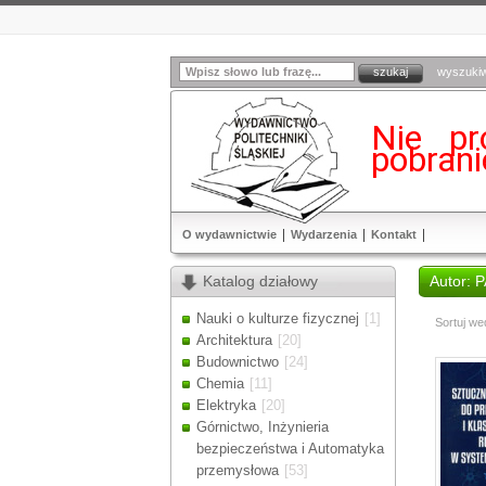
wyszuki
Nie pr
pobran
O wydawnictwie
Wydarzenia
Kontakt
Katalog działowy
Autor: 
Nauki o kulturze fizycznej
[1]
Sortuj we
Architektura
[20]
Budownictwo
[24]
Chemia
[11]
Elektryka
[20]
Górnictwo, Inżynieria
bezpieczeństwa i Automatyka
przemysłowa
[53]