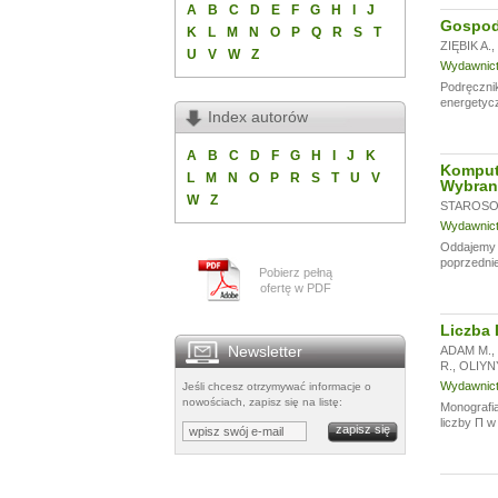
A
B
C
D
E
F
G
H
I
J
Gospoda
K
L
M
N
O
P
Q
R
S
T
ZIĘBIK A.
,
U
V
W
Z
Wydawnictw
Podręczni
energetycz
Index autorów
A
B
C
D
F
G
H
I
J
K
Komput
L
M
N
O
P
R
S
T
U
V
Wybran
W
Z
STAROSOL
Wydawnictw
Oddajemy w
poprzednie
Pobierz pełną
ofertę w PDF
Liczba 
Newsletter
ADAM M.
,
R.
,
OLIYN
Wydawnictw
Jeśli chcesz otrzymywać informacje o
nowościach, zapisz się na listę:
Monografia
liczby Π w