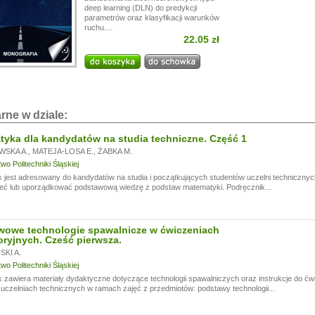
deep learning (DLN) do predykcji
i!
parametrów oraz klasyfikacji warunków
a przerwę wakacyjną, w dniach od
13.07.
do
24.07,
ruchu....
ogą być realizowane z opóźnieniem.
22.05 zł
a wyrozumiałość.
rne w dziale:
yka dla kandydatów na studia techniczne. Część 1
WSKA A.
,
MATEJA-LOSA E.
,
ŻABKA M.
o Politechniki Śląskiej
 jest adresowany do kandydatów na studia i początkujących studentów uczelni technicznyc
eć lub uporządkować podstawową wiedzę z podstaw matematyki. Podręcznik...
wowe technologie spawalnicze w ćwiczeniach
oryjnych. Cześć pierwsza.
KI A.
o Politechniki Śląskiej
 zawiera materiały dydaktyczne dotyczące technologii spawalniczych oraz instrukcje do ć
czelniach technicznych w ramach zajęć z przedmiotów: podstawy technologii...