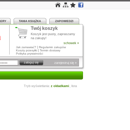
LERY
TANIA KSIĄŻKA
ZAPOWIEDZI
Twój koszyk
a
Koszyk jest pusty, zapraszamy
na zakupy!
schowek »
|
Jak zamawiać?
Regulamin zakupów
|
Koszty przesyłki
Termin dostawy
Polityka prywatności
zarejestruj się »
Tryb wyświetlania:
z okładkami
,
lista