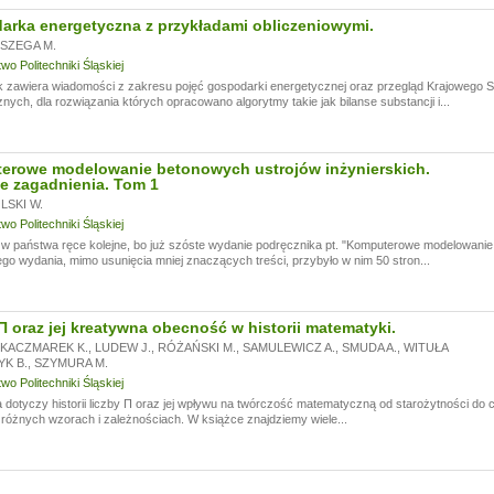
rka energetyczna z przykładami obliczeniowymi.
SZEGA M.
o Politechniki Śląskiej
k zawiera wiadomości z zakresu pojęć gospodarki energetycznej oraz przegląd Krajowego
nych, dla rozwiązania których opracowano algorytmy takie jak bilanse substancji i...
erowe modelowanie betonowych ustrojów inżynierskich.
e zagadnienia. Tom 1
SKI W.
o Politechniki Śląskiej
 państwa ręce kolejne, bo już szóste wydanie podręcznika pt. "Komputerowe modelowanie 
go wydania, mimo usunięcia mniej znaczących treści, przybyło w nim 50 stron...
Π oraz jej kreatywna obecność w historii matematyki.
KACZMAREK K.
,
LUDEW J.
,
RÓŻAŃSKI M.
,
SAMULEWICZ A.
,
SMUDA A.
,
WITUŁA
YK B.
,
SZYMURA M.
o Politechniki Śląskiej
 dotyczy historii liczby Π oraz jej wpływu na twórczość matematyczną od starożytności do 
 różnych wzorach i zależnościach. W książce znajdziemy wiele...