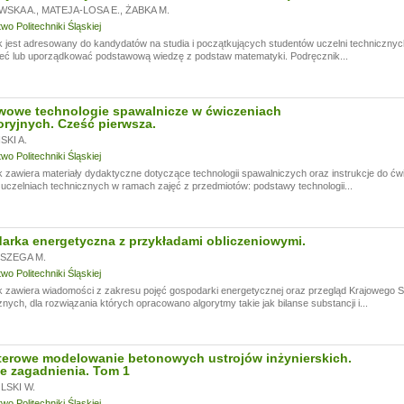
WSKA A.
,
MATEJA-LOSA E.
,
ŻABKA M.
o Politechniki Śląskiej
 jest adresowany do kandydatów na studia i początkujących studentów uczelni technicznyc
eć lub uporządkować podstawową wiedzę z podstaw matematyki. Podręcznik...
wowe technologie spawalnicze w ćwiczeniach
oryjnych. Cześć pierwsza.
KI A.
o Politechniki Śląskiej
 zawiera materiały dydaktyczne dotyczące technologii spawalniczych oraz instrukcje do ć
czelniach technicznych w ramach zajęć z przedmiotów: podstawy technologii...
rka energetyczna z przykładami obliczeniowymi.
SZEGA M.
o Politechniki Śląskiej
k zawiera wiadomości z zakresu pojęć gospodarki energetycznej oraz przegląd Krajowego
nych, dla rozwiązania których opracowano algorytmy takie jak bilanse substancji i...
erowe modelowanie betonowych ustrojów inżynierskich.
e zagadnienia. Tom 1
SKI W.
o Politechniki Śląskiej