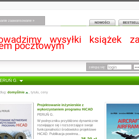
wanie zaawansowane »
NOWOŚCI
BESTSEL
owadzimy wysyłki książek z
iem pocztowym
zaloguj się:
PERUŃ G.
dług:
domyślnie
,
tytułu
,
ceny
Projektowanie inżynierskie z
wykorzystaniem programu HiCAD
PERUŃ G.
W podręczniku przybliżono dynamicznie
rozwijające się i rozszerzające swoje
funkcjonalności środowisko projektowe
HiCAD. Publikacja powinna...