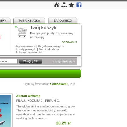
LERY
TANIA KSIĄŻKA
ZAPOWIEDZI
Twój koszyk
a
Koszyk jest pusty, zapraszamy
na zakupy!
schowek »
|
Jak zamawiać?
Regulamin zakupów
|
Koszty przesyłki
Termin dostawy
Polityka prywatności
zarejestruj się »
Tryb wyświetlania:
z okładkami
,
lista
Aircraft airframe
PILA J.
,
KOZUBA J.
,
PERUŃ G.
The global airline market continues to grow.
The current aviation industry, aircraft
operation and maintenance companies are
seeking technicians,...
26.25 zł