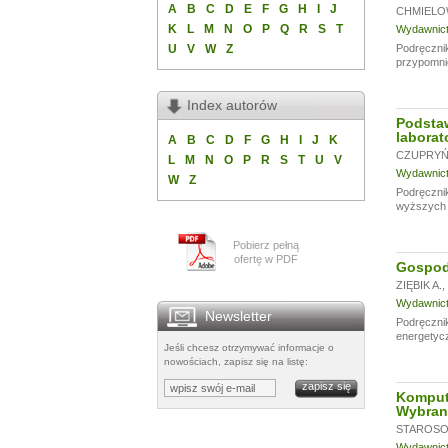
A
B
C
D
E
F
G
H
I
J
CHMIELO
K
L
M
N
O
P
Q
R
S
T
Wydawnictw
U
V
W
Z
Podręcznik
przypomni
Index autorów
Podsta
laborat
A
B
C
D
F
G
H
I
J
K
CZUPRYŃS
L
M
N
O
P
R
S
T
U
V
Wydawnictw
W
Z
Podręcznik
wyższych u
Pobierz pełną
ofertę w PDF
Gospoda
ZIĘBIK A.
,
Wydawnictw
Newsletter
Podręczni
energetycz
Jeśli chcesz otrzymywać informacje o
nowościach, zapisz się na listę:
Komput
Wybran
STAROSOL
Wydawnictw