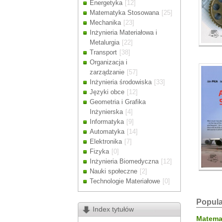
Energetyka
[12]
Drodzy Klienc
Matematyka Stosowana
[25]
Ze względu n
Mechanika
[23]
zamówienia m
Inżynieria Materiałowa i
Dziękujemy z
Metalurgia
[22]
Transport
[38]
Organizacja i
zarządzanie
[57]
Inżynieria środowiska
[33]
Języki obce
[12]
Geometria i Grafika
Inżynierska
[4]
Informatyka
[9]
Automatyka
[14]
Elektronika
[7]
Fizyka
[0]
Inżynieria Biomedyczna
[12]
Nauki społeczne
[2]
Technologie Materiałowe
[0]
Popula
Index tytułów
Matemat