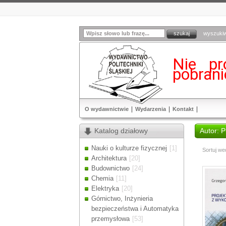
wyszuki
Nie pr
pobran
O wydawnictwie
Wydarzenia
Kontakt
Katalog działowy
Autor: 
Nauki o kulturze fizycznej
[1]
Sortuj we
Architektura
[20]
Budownictwo
[24]
Chemia
[11]
Elektryka
[20]
Górnictwo, Inżynieria
bezpieczeństwa i Automatyka
przemysłowa
[53]