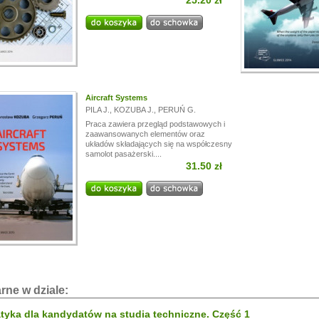
25.20 zł
i!
a przerwę wakacyjną, w dniach od
13.07.
do
24.07,
ogą być realizowane z opóźnieniem.
a wyrozumiałość.
Aircraft Systems
PILA J.
,
KOZUBA J.
,
PERUŃ G.
Praca zawiera przegląd podstawowych i
zaawansowanych elementów oraz
układów składających się na współczesny
samolot pasażerski....
31.50 zł
rne w dziale:
yka dla kandydatów na studia techniczne. Część 1