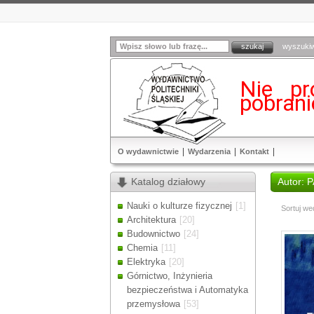
wyszuki
Nie pr
pobran
O wydawnictwie
Wydarzenia
Kontakt
Katalog działowy
Autor: 
Nauki o kulturze fizycznej
[1]
Sortuj we
Architektura
[20]
Budownictwo
[24]
Chemia
[11]
Elektryka
[20]
Górnictwo, Inżynieria
bezpieczeństwa i Automatyka
przemysłowa
[53]