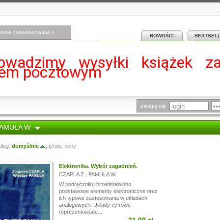
wanie zaawansowane »
NOWOŚCI
BESTSEL
owadzimy wysyłki książek z
iem pocztowym
zaloguj się:
PAMUŁA W.
dług:
domyślnie
,
tytułu
,
ceny
Elektronika. Wybór zagadnień.
CZAPLA Z.
,
PAMUŁA W.
W podręczniku przedstawiono
podstawowe elementy elektroniczne oraz
ich typowe zastosowania w układach
analogowych. Układy cyfrowe
reprezentowane...