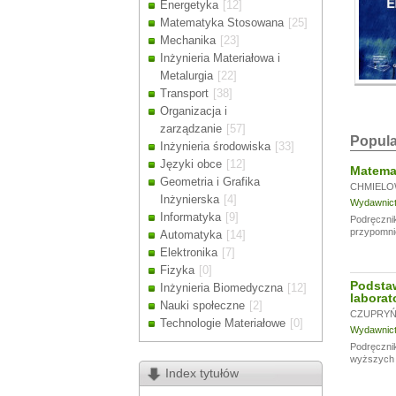
Energetyka
[12]
Drodzy Klienc
Matematyka Stosowana
[25]
Ze względu n
Mechanika
[23]
zamówienia m
Inżynieria Materiałowa i
Dziękujemy z
Metalurgia
[22]
Transport
[38]
Organizacja i
zarządzanie
[57]
Popula
Inżynieria środowiska
[33]
Języki obce
[12]
Matemat
Geometria i Grafika
CHMIELO
Inżynierska
[4]
Wydawnictw
Informatyka
[9]
Podręcznik
przypomni
Automatyka
[14]
Elektronika
[7]
Fizyka
[0]
Podsta
Inżynieria Biomedyczna
[12]
laborat
Nauki społeczne
[2]
CZUPRYŃS
Technologie Materiałowe
[0]
Wydawnictw
Podręcznik
wyższych u
Index tytułów