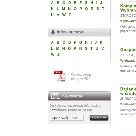
A
B
C
D
E
F
G
H
I
J
Komput
K
L
M
N
O
P
Q
R
S
T
Wybran
U
V
W
Z
STAROSOL
Wydawnictw
Oddajemy w
poprzednie
Index autorów
A
B
C
D
F
G
H
I
J
K
L
M
N
O
P
R
S
T
U
V
Gospoda
W
Z
ZIĘBIK A.
,
Wydawnictw
Podręczni
energetycz
Pobierz pełną
ofertę w PDF
Badania
w środo
Newsletter
JURKOJĆ 
Wydawnictw
Jeśli chcesz otrzymywać informacje o
nowościach, zapisz się na listę:
Monografia
sensoryczn