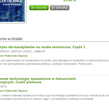
21.00 zł
i!
a przerwę wakacyjną, w dniach od
13.07.
do
24.07,
ogą być realizowane z opóźnieniem.
a wyrozumiałość.
rne w dziale:
yka dla kandydatów na studia techniczne. Część 1
WSKA A.
,
MATEJA-LOSA E.
,
ŻABKA M.
o Politechniki Śląskiej
 jest adresowany do kandydatów na studia i początkujących studentów uczelni technicznyc
eć lub uporządkować podstawową wiedzę z podstaw matematyki. Podręcznik...
wowe technologie spawalnicze w ćwiczeniach
oryjnych. Cześć pierwsza.
KI A.
o Politechniki Śląskiej
 zawiera materiały dydaktyczne dotyczące technologii spawalniczych oraz instrukcje do ć
czelniach technicznych w ramach zajęć z przedmiotów: podstawy technologii...