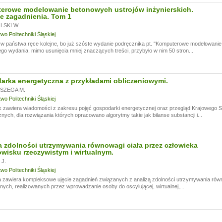
erowe modelowanie betonowych ustrojów inżynierskich.
e zagadnienia. Tom 1
SKI W.
o Politechniki Śląskiej
 państwa ręce kolejne, bo już szóste wydanie podręcznika pt. "Komputerowe modelowanie 
go wydania, mimo usunięcia mniej znaczących treści, przybyło w nim 50 stron...
rka energetyczna z przykładami obliczeniowymi.
SZEGA M.
o Politechniki Śląskiej
k zawiera wiadomości z zakresu pojęć gospodarki energetycznej oraz przegląd Krajowego
nych, dla rozwiązania których opracowano algorytmy takie jak bilanse substancji i...
 zdolności utrzymywania równowagi ciała przez człowieka
wisku rzeczywistym i wirtualnym.
J.
o Politechniki Śląskiej
 zawiera kompleksowe ujęcie zagadnień związanych z analizą zdolności utrzymywania rów
ych, realizowanych przez wprowadzanie osoby do oscylującej, wirtualnej,...