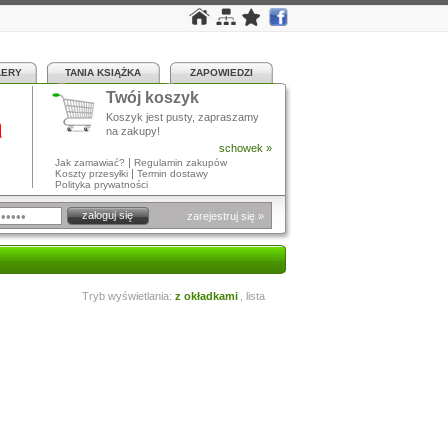
LERY
TANIA KSIĄŻKA
ZAPOWIEDZI
Twój koszyk
a
Koszyk jest pusty, zapraszamy
na zakupy!
schowek »
|
Jak zamawiać?
Regulamin zakupów
|
Koszty przesyłki
Termin dostawy
Polityka prywatności
zarejestruj się »
Tryb wyświetlania:
z okładkami
,
lista