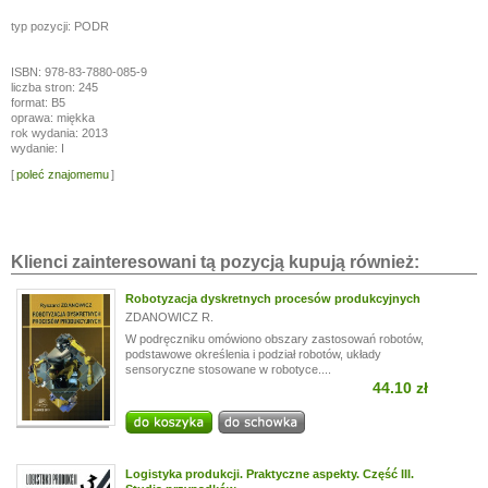
typ pozycji: PODR
ISBN: 978-83-7880-085-9
liczba stron: 245
format: B5
oprawa: miękka
rok wydania: 2013
wydanie: I
[
poleć znajomemu
]
Klienci zainteresowani tą pozycją kupują również:
Robotyzacja dyskretnych procesów produkcyjnych
ZDANOWICZ R.
W podręczniku omówiono obszary zastosowań robotów,
podstawowe określenia i podział robotów, układy
sensoryczne stosowane w robotyce....
44.10 zł
Logistyka produkcji. Praktyczne aspekty. Część III.