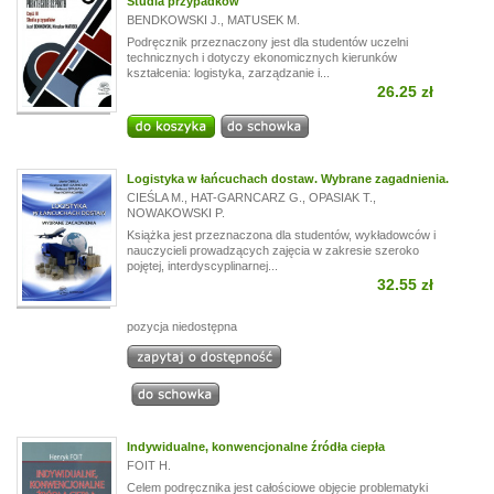
Studia przypadków
BENDKOWSKI J.
,
MATUSEK M.
Podręcznik przeznaczony jest dla studentów uczelni
technicznych i dotyczy ekonomicznych kierunków
kształcenia: logistyka, zarządzanie i...
26.25 zł
Logistyka w łańcuchach dostaw. Wybrane zagadnienia.
CIEŚLA M.
,
HAT-GARNCARZ G.
,
OPASIAK T.
,
NOWAKOWSKI P.
Książka jest przeznaczona dla studentów, wykładowców i
nauczycieli prowadzących zajęcia w zakresie szeroko
pojętej, interdyscyplinarnej...
32.55 zł
pozycja niedostępna
Indywidualne, konwencjonalne źródła ciepła
FOIT H.
Celem podręcznika jest całościowe objęcie problematyki