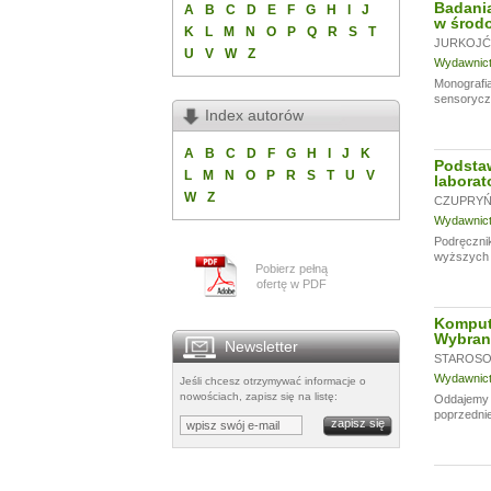
Badania
A
B
C
D
E
F
G
H
I
J
w środo
K
L
M
N
O
P
Q
R
S
T
JURKOJĆ 
U
V
W
Z
Wydawnictw
Monografia
sensoryczn
Index autorów
A
B
C
D
F
G
H
I
J
K
Podsta
L
M
N
O
P
R
S
T
U
V
laborat
W
Z
CZUPRYŃS
Wydawnictw
Podręcznik
wyższych u
Pobierz pełną
ofertę w PDF
Komput
Wybran
Newsletter
STAROSOL
Wydawnictw
Jeśli chcesz otrzymywać informacje o
nowościach, zapisz się na listę:
Oddajemy w
poprzednie