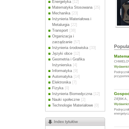
Energetyka
[12]
Drodzy Klienc
Matematyka Stosowana
[25]
Ze względu n
Mechanika
[23]
zamówienia m
Inżynieria Materiałowa i
Dziękujemy z
Metalurgia
[22]
Transport
[38]
Organizacja i
zarządzanie
[57]
Popula
Inżynieria środowiska
[33]
Języki obce
[12]
Matemat
Geometria i Grafika
CHMIELO
Inżynierska
[4]
Wydawnictw
Informatyka
[9]
Podręcznik
Automatyka
[14]
przypomni
Elektronika
[7]
Fizyka
[0]
Gospoda
Inżynieria Biomedyczna
[12]
ZIĘBIK A.
,
Nauki społeczne
[2]
Wydawnictw
Technologie Materiałowe
[0]
Podręczni
energetycz
Index tytułów