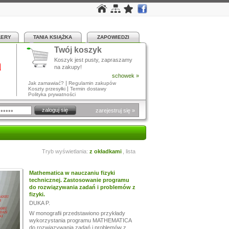
LERY
TANIA KSIĄŻKA
ZAPOWIEDZI
Twój koszyk
a
Koszyk jest pusty, zapraszamy
na zakupy!
schowek »
|
Jak zamawiać?
Regulamin zakupów
|
Koszty przesyłki
Termin dostawy
Polityka prywatności
zarejestruj się »
Tryb wyświetlania:
z okładkami
,
lista
Mathematica w nauczaniu fizyki
technicznej. Zastosowanie programu
do rozwiązywania zadań i problemów z
fizyki.
DUKA P.
W monografii przedstawiono przykłady
wykorzystania programu MATHEMATICA
do rozwiązywania zadań i problemów z