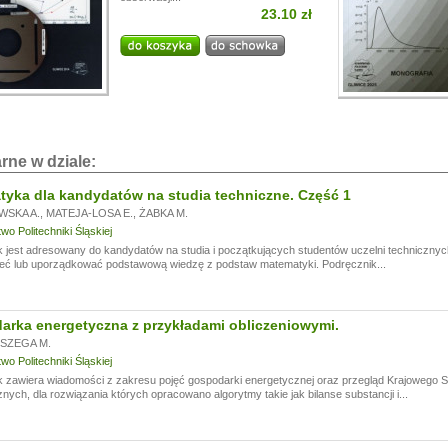
23.10 zł
i!
a przerwę wakacyjną, w dniach od
13.07.
do
24.07,
ogą być realizowane z opóźnieniem.
a wyrozumiałość.
rne w dziale:
yka dla kandydatów na studia techniczne. Część 1
WSKA A.
,
MATEJA-LOSA E.
,
ŻABKA M.
o Politechniki Śląskiej
 jest adresowany do kandydatów na studia i początkujących studentów uczelni technicznyc
eć lub uporządkować podstawową wiedzę z podstaw matematyki. Podręcznik...
rka energetyczna z przykładami obliczeniowymi.
SZEGA M.
o Politechniki Śląskiej
k zawiera wiadomości z zakresu pojęć gospodarki energetycznej oraz przegląd Krajowego
nych, dla rozwiązania których opracowano algorytmy takie jak bilanse substancji i...