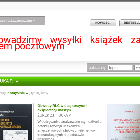
wanie zaawansowane »
NOWOŚCI
BESTSEL
owadzimy wysyłki książek z
iem pocztowym
zaloguj się:
DUKA P.
dług:
domyślnie
,
tytułu
,
ceny
Obwody RLC w diagnostyce i
eksploatacji maszyn
ŻUREK Z.H.
,
DUKA P.
W podręczniku analizowane są możliwości
detekcji rozwoju uszkodzeń
zmęczeniowych stalowych elementów
konstrukcyjnych na podstawie
obserwacji...