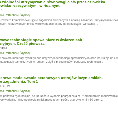
 zdolności utrzymywania równowagi ciała przez człowieka
wisku rzeczywistym i wirtualnym.
J.
o Politechniki Śląskiej
 zawiera kompleksowe ujęcie zagadnień związanych z analizą zdolności utrzymywania rów
ych, realizowanych przez wprowadzanie osoby do oscylującej, wirtualnej,...
wowe technologie spawalnicze w ćwiczeniach
oryjnych. Cześć pierwsza.
KI A.
o Politechniki Śląskiej
 zawiera materiały dydaktyczne dotyczące technologii spawalniczych oraz instrukcje do ć
czelniach technicznych w ramach zajęć z przedmiotów: podstawy technologii...
erowe modelowanie betonowych ustrojów inżynierskich.
e zagadnienia. Tom 1
SKI W.
o Politechniki Śląskiej
 państwa ręce kolejne, bo już szóste wydanie podręcznika pt. "Komputerowe modelowanie 
go wydania, mimo usunięcia mniej znaczących treści, przybyło w nim 50 stron...