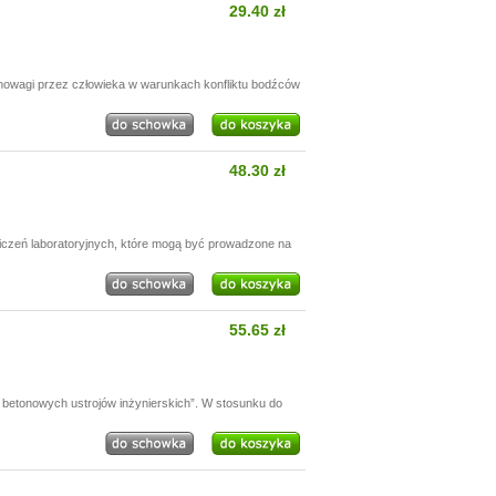
29.40 zł
nowagi przez człowieka w warunkach konfliktu bodźców
48.30 zł
wiczeń laboratoryjnych, które mogą być prowadzone na
55.65 zł
betonowych ustrojów inżynierskich”. W stosunku do