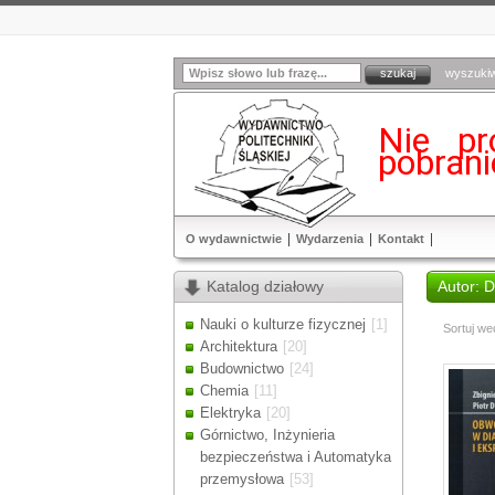
wyszuki
Nie pr
pobran
O wydawnictwie
Wydarzenia
Kontakt
Katalog działowy
Autor: 
Nauki o kulturze fizycznej
[1]
Sortuj we
Architektura
[20]
Budownictwo
[24]
Chemia
[11]
Elektryka
[20]
Górnictwo, Inżynieria
bezpieczeństwa i Automatyka
przemysłowa
[53]