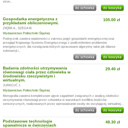
stron...
Gospodarka energetyczna z
105.00 zł
przykładami obliczeniowymi.
ZIĘBIK A.
,
SZEGA M.
Wydawnictwo Politechniki Śląskiej
Podręcznik zawiera wiadomości z zakresu pojęć gospodarki energetycznej oraz
przegląd Krajowego Systemu Energetycznego z podkreśleniem problemów
energetycznych, dla rozwiązania których opracowano algorytmy takie jak bilanse
substancji i...
Badania zdolności utrzymywania
29.40 zł
równowagi ciała przez człowieka w
środowisku rzeczywistym i
wirtualnym.
JURKOJĆ J.
Wydawnictwo Politechniki Śląskiej
Monografia zawiera kompleksowe ujęcie zagadnień związanych z analizą zdolności
utrzymywania równowagi przez człowieka w warunkach konfliktu bodźców
sensorycznych, realizowanych przez wprowadzanie osoby do oscylującej, wirtualnej,...
Podstawowe technologie
48.30 zł
spawalnicze w ćwiczeniach