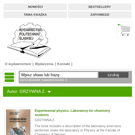
NOWOŚCI
BESTSELLERY
TANIA KSIĄŻKA
ZAPOWIEDZI
O wydawnictwie
Wydarzenia
Kontakt
wyszukiwanie zaawansowane »
Autor: GRZYWNA Z.
Experimental physics. Laboratory for chemistry
students
GRZYWNA Z.
The book includes a description of the laboratory exercises
performer under the laboratory in Physics at the Faculty of
Chemistry of Silesian...