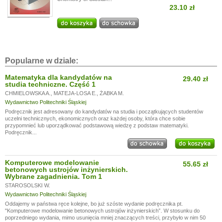
23.10 zł
Popularne w dziale:
Matematyka dla kandydatów na
29.40 zł
studia techniczne. Część 1
CHMIELOWSKA A.
,
MATEJA-LOSA E.
,
ŻABKA M.
Wydawnictwo Politechniki Śląskiej
Podręcznik jest adresowany do kandydatów na studia i początkujących studentów
uczelni technicznych, ekonomicznych oraz każdej osoby, która chce sobie
przypomnieć lub uporządkować podstawową wiedzę z podstaw matematyki.
Podręcznik...
Komputerowe modelowanie
55.65 zł
betonowych ustrojów inżynierskich.
Wybrane zagadnienia. Tom 1
STAROSOLSKI W.
Wydawnictwo Politechniki Śląskiej
Oddajemy w państwa ręce kolejne, bo już szóste wydanie podręcznika pt.
"Komputerowe modelowanie betonowych ustrojów inżynierskich”. W stosunku do
poprzedniego wydania, mimo usunięcia mniej znaczących treści, przybyło w nim 50