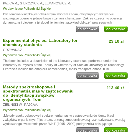
PALICA M.
,
GIERCZYCKI A.
,
LEMANOWICZ M.
Wydawnictwo Politechniki Śląskiej
Dwutomowa książka jest obszernym zbiorem zadań, obejmującym wszystkie
ważniejsze operacje jednostkowe inżynierii chemicznej. Zakres części I to operacje
dynamiczne i cieplne, a jej dopełnieniem jest przykład obliczeń procesowych...
Experimental physics. Laboratory for
23.10 zł
chemistry students
GRZYWNA Z.
Wydawnictwo Politechniki Śląskiej
The book includes a description of the laboratory exercises performer under the
laboratory in Physics at the Faculty of Chemistry of Silesian University of Technology.
Exercises include the chapters of mechanics, mass transport, chaos, fluid...
Metody spektroskopowe i
113.40 zł
spektrometria mas w zastosowaniu
do identyfikacji związków
organicznych. Tom I
ZIELIŃSKI W.
,
RAJCA A.
Wydawnictwo Politechniki Śląskiej
„Metody spektroskopowe i spektrometria mas w zastosowaniu do identyfikacji
związków organicznych” jest rozszerzoną, zmodernizowaną i zaktualizowaną wersją
wydawanego dwukrotnie przez WNT (1995 i 2000) podręcznika opisującego...