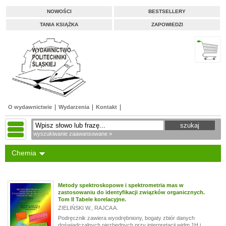
NOWOŚCI
BESTSELLERY
TANIA KSIĄŻKA
ZAPOWIEDZI
O wydawnictwie
Wydarzenia
Kontakt
wyszukiwanie zaawansowane »
Chemia
Metody spektroskopowe i spektrometria mas w
zastosowaniu do identyfikacji związków organicznych.
Tom II Tabele korelacyjne.
ZIELIŃSKI W.
,
RAJCA A.
Podręcznik zawiera wyodrębniony, bogaty zbiór danych
doświadczalnych niezbędnych przy interpretacji widm 1H i