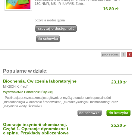
13C NMR, MS, IR i UV/VIS. Zbiór...
16.80 zł
pozycja niedostępna
poprzednia
1
2
Popularne w dziale:
Biochemia. Ćwiczenia laboratoryjne
23.10 zł
MIKSCH K. (red.)
Wydawnictwo Politechniki Śląskiej
Publikacja przeznaczona jest głównie z myślą o studentach specjalności
„biotechnologia w ochronie środowiska”, „ekotoksykologia i biomonitoring” oraz
„inżynieria wody, ścieków i...
Operacje inżynierii chemicznej.
25.20 zł
Część 1. Operacje dynamiczne i
cieplne. Przykłady obliczeniowe