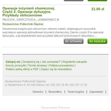
Operacje inżynierii chemicznej.
21.00 zł
Część 2. Operacje dyfuzyjne.
Przykłady obliczeniowe
PALICA M.
,
GIERCZYCKI A.
,
LEMANOWICZ M.
Wydawnictwo Politechniki Śląskiej
Dwutomowa książka jest obszernym zbiorem zadań, obejmującym wszystkie
ważniejsze operacje jednostkowe inżynierii chemicznej. Zakres części II to operacje
dyfuzyjne, a jej dopełnieniem jest przykład obliczeń procesowych absorbera....
Zaloguj się
|
Zarejestruj się
|
Jak zamawiać?
|
Regulamin zakupów
Koszty przesyłki
|
Termin dostawy
|
Polityka prywatności
|
Pobierz pełną ofertę w PDF
|
Zapisz się do newslettera
Wydawnictwo Politechniki Śląskiej
ul. Akademicka 5, 44-100 Gliwice, tel. (32) 237 18 48, (32) 237 17 26
Nowości
Bestsellery
Tania książka
Zapowiedzi
Opracowanie
Prekursor