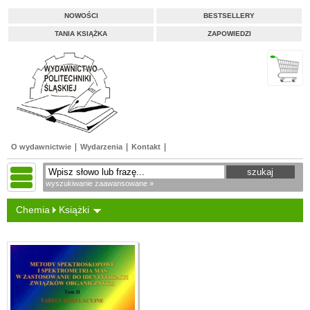
NOWOŚCI
BESTSELLERY
TANIA KSIĄŻKA
ZAPOWIEDZI
O wydawnictwie
Wydarzenia
Kontakt
wyszukiwanie zaawansowane »
Chemia
Książki