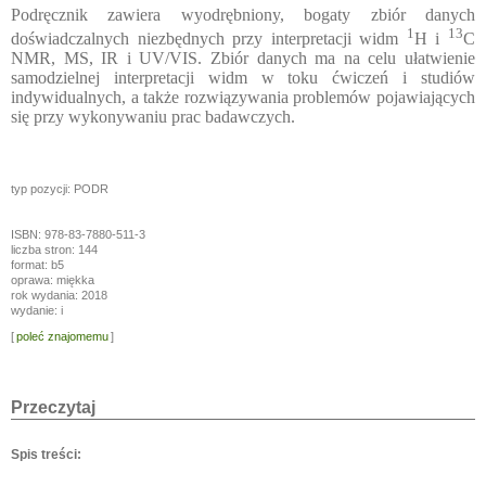
Podręcznik zawiera wyodrębniony, bogaty zbiór danych
1
13
doświadczalnych niezbędnych przy interpretacji widm
H i
C
NMR, MS, IR i UV/VIS. Zbiór danych ma na celu ułatwienie
samodzielnej interpretacji widm w toku ćwiczeń i studiów
indywidualnych, a także rozwiązywania problemów pojawiających
się przy wykonywaniu prac badawczych.
typ pozycji: PODR
ISBN: 978-83-7880-511-3
liczba stron: 144
format: b5
oprawa: miękka
rok wydania: 2018
wydanie: i
[
poleć znajomemu
]
Przeczytaj
Spis treści: