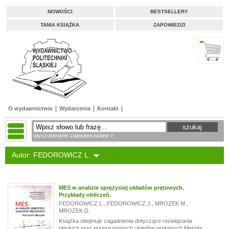
NOWOŚCI
BESTSELLERY
TANIA KSIĄŻKA
ZAPOWIEDZI
O wydawnictwie
Wydarzenia
Kontakt
wyszukiwanie zaawansowane »
Autor: FEDOROWICZ L.
MES w analizie sprężystej układów prętowych.
Przykłady obliczeń.
FEDOROWICZ L.
,
FEDOROWICZ J.
,
MROZEK M.
,
MROZEK D.
Książka obejmuje zagadnienia dotyczące rozwiązania
płaskich oraz przestrzennych układów prętowych Metodą