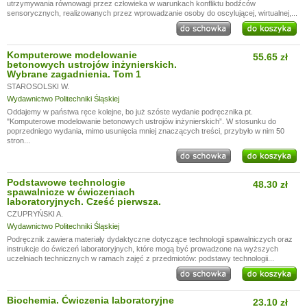
utrzymywania równowagi przez człowieka w warunkach konfliktu bodźców
sensorycznych, realizowanych przez wprowadzanie osoby do oscylującej, wirtualnej,...
Komputerowe modelowanie
55.65 zł
betonowych ustrojów inżynierskich.
Wybrane zagadnienia. Tom 1
STAROSOLSKI W.
Wydawnictwo Politechniki Śląskiej
Oddajemy w państwa ręce kolejne, bo już szóste wydanie podręcznika pt.
"Komputerowe modelowanie betonowych ustrojów inżynierskich”. W stosunku do
poprzedniego wydania, mimo usunięcia mniej znaczących treści, przybyło w nim 50
stron...
Podstawowe technologie
48.30 zł
spawalnicze w ćwiczeniach
laboratoryjnych. Cześć pierwsza.
CZUPRYŃSKI A.
Wydawnictwo Politechniki Śląskiej
Podręcznik zawiera materiały dydaktyczne dotyczące technologii spawalniczych oraz
instrukcje do ćwiczeń laboratoryjnych, które mogą być prowadzone na wyższych
uczelniach technicznych w ramach zajęć z przedmiotów: podstawy technologii...
Biochemia. Ćwiczenia laboratoryjne
23.10 zł