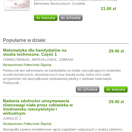
Elementów Skończonych. Czytelnik...
21.00 zł
Popularne w dziale:
Matematyka dla kandydatów na
29.40 zł
studia techniczne. Część 1
CHMIELOWSKA A.
,
MATEJA-LOSA E.
,
ŻABKA M.
Wydawnictwo Politechniki Śląskiej
Podręcznik jest adresowany do kandydatów na studia i początkujących studentów
uczelni technicznych, ekonomicznych oraz każdej osoby, która chce sobie
przypomnieć lub uporządkować podstawową wiedzę z podstaw matematyki.
Podręcznik...
Badania zdolności utrzymywania
29.40 zł
równowagi ciała przez człowieka w
środowisku rzeczywistym i
wirtualnym.
JURKOJĆ J.
Wydawnictwo Politechniki Śląskiej
Monografia zawiera kompleksowe ujęcie zagadnień związanych z analizą zdolności